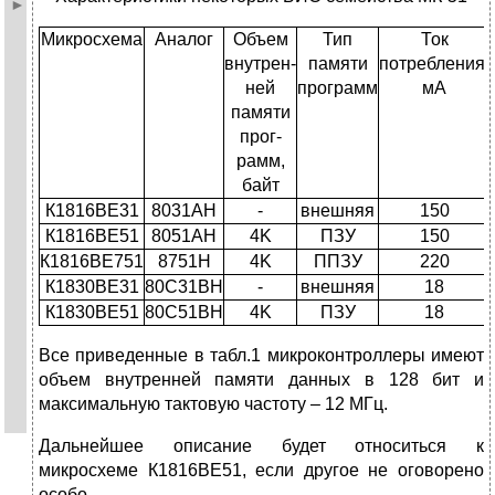
Микро­схема
Аналог
Объем
Тип
Ток
внутрен­
памяти
потребления,
ней
программ
мА
памя­ти
прог­
рамм,
байт
К1816ВЕ31
8031AH
-
внешняя
150
К1816ВЕ51
8051AH
4K
ПЗУ
150
К1816ВЕ751
8751H
4K
ППЗУ
220
К1830ВЕ31
80C31BH
-
внешняя
18
К1830ВЕ51
80C51BH
4K
ПЗУ
18
Все приведенные в табл.1 микроконтроллеры имеют
объем внутренней памяти данных в 128 бит и
максимальную тактовую частоту – 12 МГц.
Дальнейшее описание будет относиться к
микросхеме К1816ВЕ51, если другое не оговорено
особо.