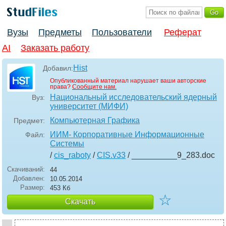
Вузы
Предметы
Пользователи
Реферат
AI
Заказать работу
Hist
Добавил:
Опубликованный материал нарушает ваши авторские
права?
Сообщите нам.
Национальный исследовательский ядерный
Вуз:
университет (МИФИ)
Компьютерная Графика
Предмет:
ИИМ- Корпоративные Информационные
Файл:
Системы
/
cis_raboty
/
CIS.v33
/ __________9_283
.doc
Скачиваний:
44
Добавлен:
10.05.2014
Размер:
453 Кб
☆
Скачать