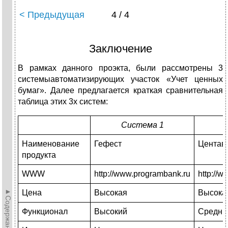
< Предыдущая
4 / 4
Заключение
В рамках данного проэкта, были рассмотрены 3
системыавтоматизирующих участок «Учет ценных
бумаг». Далее предлагается краткая сравнительная
таблица этих 3х систем:
Система 1
Наименование
Гефест
Центав
продукта
WWW
http://www.programbank.ru
http://
►Содержание►
Цена
Высокая
Высока
Функционал
Высокий
Средни