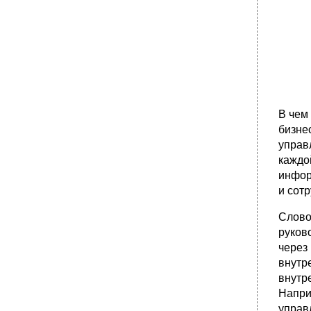
В чем
бизне
управ
каждо
инфор
и сотр
Слово
руков
через
внутр
внутр
Напри
управ