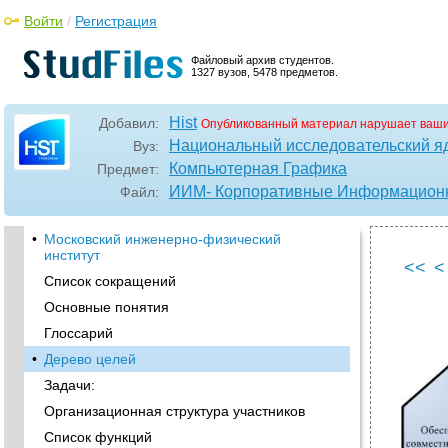
Войти
/
Регистрация
Файловый архив студентов.
1327 вузов, 5478 предметов.
Hist
Добавил:
Опубликованный материал нарушает ваши
Национальный исследовательский я
Вуз:
Компьютерная Графика
Предмет:
ИИМ- Корпоративные Информацион
Файл:
•
Московский инженерно-физический
институт
<<
<
Список сокращений
Основные понятия
Глоссарий
•
Дерево целей
Задачи:
Организационная структура участников
Список функций