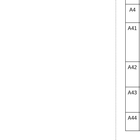
А4
А41
А42
А43
А44