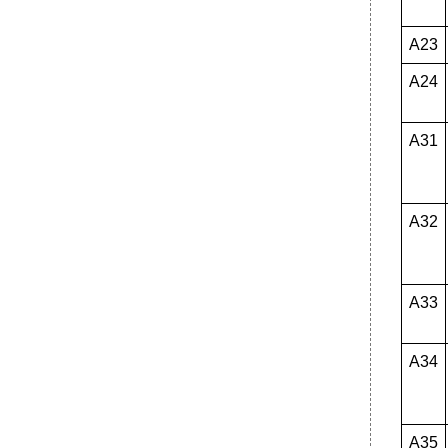
А23
А24
А31
А32
А33
А34
А35