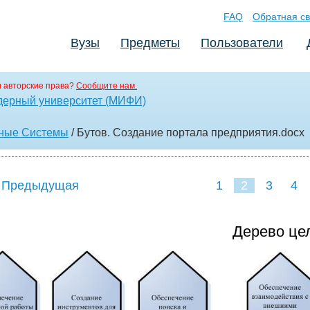
FAQ
Обратная св
Вузы
Предметы
Пользователи
 авторские права?
Сообщите нам.
дерный университет (МИФИ)
ные Системы
/ Бутов. Создание портала предприятия
.docx
 Предыдущая
1
2
3
4
Дерево це