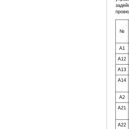
задей
прове
№
А1
А12
А13
А14
А2
А21
А22