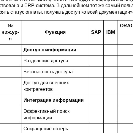
ствована и ERP-система. В дальнейшем тот же самый польз
рять статус оплаты, получать доступ ко всей документации»
№
ORA
ниж
.
ур-
Функция
SAP
IBM
я
Доступ к информации
Разделение доступа
Безопасность доступа
Доступ для внешних
контрагентов
Интеграция информации
Эффективный поиск
информации
Сокращение потерь