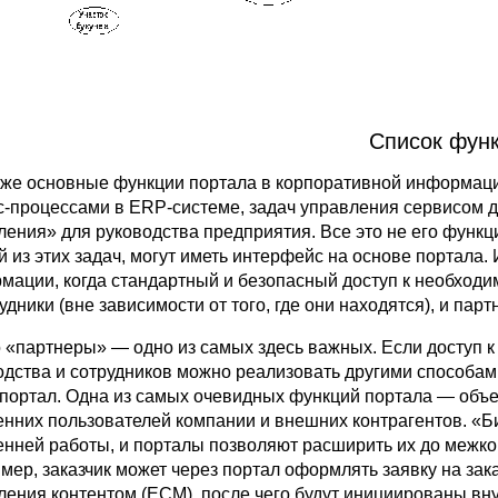
Список фун
 же основные функции портала в корпоративной информаци
с-процессами в ERP-системе, задач управления сервисом дл
ления» для руководства предприятия. Все это не его функц
й из этих задач, могут иметь интерфейс на основе портала
мации, когда стандартный и безопасный доступ к необход
удники (вне зависимости от того, где они находятся), и пар
 «партнеры» — одно из самых здесь важных. Если доступ
одства и сотрудников можно реализовать другими способами
 портал. Одна из самых очевидных функций портала — об
енних пользователей компании и внешних контрагентов. «Б
енней работы, и порталы позволяют расширить их до межк
мер, заказчик может через портал оформлять заявку на зак
ления контентом (ECM), после чего будут инициированы вну