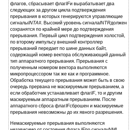
флагов, сбрасывает флаг
IF
и вырабатывает два
следующих за другом цикла подтверждения
прерывания в которых генерируются управляющие
сигналы
INTA#
. Высокий уровень сигнала
INTR
должен
сохранятся по крайней мере до подтверждения
прерывания. Первый цикл подтверждения холостой,
по второму импульсу внешний контроллер
прерываний передает по шине данных байт,
содержащий номер вектора обслуживающий данный
тип аппаратного прерывания. Прерывания с
полученным номером вектора выполняются
микропроцессором так же как и программное.
Обработка текущего прерывания может быть в свою
очередь прервана не маскируемым прерыванием, а
если обработчик устанавливает флаг
IF
, то и другим
маскируемым аппаратным прерываниям. После
аппаратного сброса флаг
IF
сброшен и маскируемые
прерывания невозможны до их явного разрешения.
Немаскируемые прерывания выполняются
независимо от состояния флага
IF
по сигналу
NMI
.