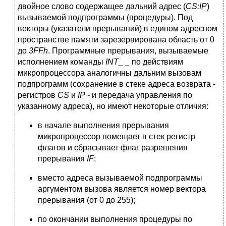
двойное слово содержащее дальний адрес (
CS:IP
)
вызываемой подпрограммы (процедуры). Под
векторы (указатели прерываний) в едином адресном
пространстве памяти зарезервирована область от 0
до
3FFh
. Программные прерывания, вызываемые
исполнением команды
INT_ _
по действиям
микропроцессора аналогичны дальним вызовам
подпрограмм (сохранение в стеке адреса возврата -
регистров
CS
и
IP
- и передача управления по
указанному адреса), но имеют некоторые отличия:
в начале выполнения прерывания
микропроцессор помещает в стек регистр
флагов и сбрасывает флаг разрешения
прерывания
IF
;
вместо адреса вызываемой подпрограммы
аргументом вызова является номер вектора
прерывания (от 0 до 255);
по окончании выполнения процедуры по