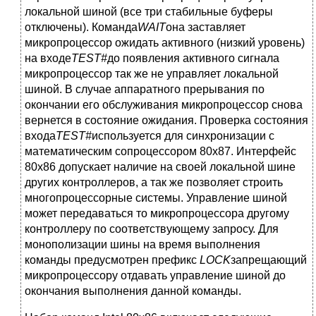
локальной шиной (все три стабильные буферы
отключены). Команда
WAIT
она заставляет
микропроцессор ожидать активного (низкий уровень)
на входе
TEST#
до появления активного сигнала
микропроцессор так же не управляет локальной
шиной. В случае аппаратного прерывания по
окончании его обслуживания микропроцессор снова
вернется в состояние ожидания. Проверка состояния
входа
TEST#
используется для синхронизации с
математическим сопроцессором 80x87. Интерфейс
80x86 допускает наличие на своей локальной шине
других контроллеров, а так же позволяет строить
многопроцессорные системы. Управление шиной
может передаваться то микропроцессора другому
контроллеру по соответствующему запросу. Для
монополизации шины на время выполнения
команды предусмотрен префикс
LOCK
запрещающий
микропроцессору отдавать управление шиной до
окончания выполнения данной команды.