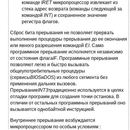
команде
IRET
микропроцессор извлекает из
стека адрес возврата (команды следующей за
командой
INT
) и сохраненное значение
регистра флагов.
Сброс бита прерывания не позволяет прервать
выполнение процедуры прерывания до ее окончания
или явного разрешения командой
EI
. Само
программное прерывание исполняется независимо
от состояния флага
IF
. Программные прерывания
позволяют легко и быстро вызывать
общеупотребительные процедуры
(сервисы
BIOS
и
DOS
) из любого сегмента без
применения дальних вызовов.
Прерывание
INT
3
традиционно используется в целях
отладки программ для создания точки останова. В
отличии от остальных программных прерываний оно
вызывается однобайтной инструкцией.
Внутреннее прерывание возбуждается
микропроцессором по особым условиям :