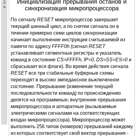
Инициализация прерывания останов и
синхронизация микропроцессора
По сигналу
RESET
микропроцессор завершает
текущий шинный цикл, а по снятии сигнала он в
течении примерно семи циклов синхронизации
начинает выполнение инструкции считываемой из
памяти по адресу
FFFF0h
(сигнал
RESET
устанавливает сегментные регистры и указатель
команд в состояние
CS=FFFFh, IP=0, DS=SS=ES=0
и
сбрасывает все флаги). Во время действия сигнала
RESET
все три стабильные буферные схемы
переходят в высоко эмпедансное выключенное
состояние. Прерывание (изменение текущей
последовательности команд) по происхождению
делятся на программные, внутренние прерывания
микропроцессора и аппаратные (вызываемые
электрическими сигналами на соответствующих
входах микропроцессора). Микропроцессор может
выполнить 256 типов (номеров) прерываний каждому
из которых соответствует свой вектор прерывания -