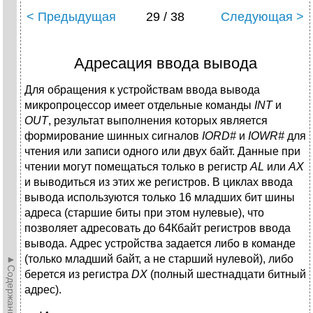
< Предыдущая
29 / 38
Следующая >
Адресация ввода вывода
Для обращения к устройствам ввода вывода
микропроцессор имеет отдельные команды
INT
и
OUT
, результат выполнения которых является
формирование шинных сигналов
IORD#
и
IOWR#
для
чтения или записи одного или двух байт. Данные при
чтении могут помещаться только в регистр
AL
или
AX
и выводиться из этих же регистров. В циклах ввода
вывода используются только 16 младших бит шины
адреса (старшие биты при этом нулевые), что
позволяет адресовать до 64Кбайт регистров ввода
вывода. Адрес устройства задается либо в команде
(только младший байт, а не старший нулевой), либо
►Содержание►
берется из регистра
DX
(полный шестнадцати битный
адрес).