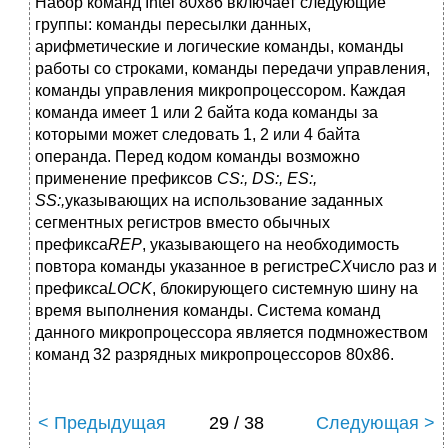
Набор команд Intel 80x86 включает следующие
группы: команды пересылки данных,
арифметические и логические команды, команды
работы со строками, команды передачи управления,
команды управления микропроцессором. Каждая
команда имеет 1 или 2 байта кода команды за
которыми может следовать 1, 2 или 4 байта
операнда. Перед кодом команды возможно
применение префиксов
CS:, DS:, ES:,
SS:,
указывающих на использование заданных
сегментных регистров вместо обычных
префикса
REP
, указывающего на необходимость
повтора команды указанное в регистре
СХ
число раз и
префикса
LOCK
, блокирующего системную шину на
время выполнения команды. Система команд
данного микропроцессора является подмножеством
команд 32 разрядных микропроцессоров 80х86.
< Предыдущая
29 / 38
Следующая >