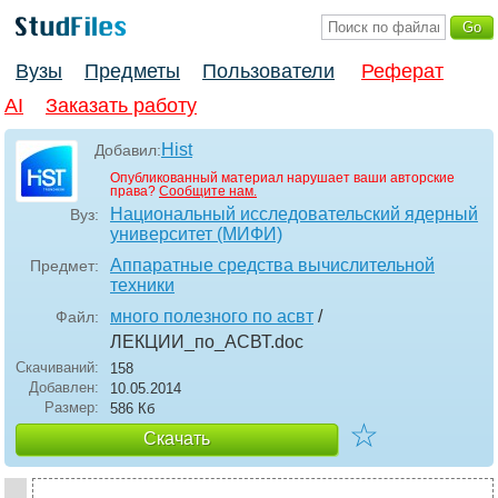
Вузы
Предметы
Пользователи
Реферат
AI
Заказать работу
Hist
Добавил:
Опубликованный материал нарушает ваши авторские
права?
Сообщите нам.
Национальный исследовательский ядерный
Вуз:
университет (МИФИ)
Аппаратные средства вычислительной
Предмет:
техники
много полезного по асвт
/
Файл:
ЛЕКЦИИ_по_АСВТ
.doc
Скачиваний:
158
Добавлен:
10.05.2014
Размер:
586 Кб
☆
Скачать