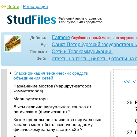
Войти
/
Регистрация
Файловый архив студентов.
1327 вузов, 5483 предметов.
Eatmore
Добавил:
Опубликованный материал нарушает
Санкт-Петербургский государственн
Вуз:
Сети и Телекоммуникации
Предмет:
ответы на тесты, билеты
/
ответы на 
Файл:
•
Классификация технических средств
объединения сетей
<<
<
Назначение мостов (маршрутизаторов,
коммутаторов)
Маршрутизаторы:
В чем отличие виртуального канала от
логического (физического) ?
Какое предельное количество виртуальных
каналов может быть назначено одному
физическому каналу в сетях х25 ?