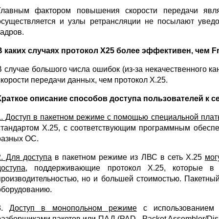
Главным фактором повышения скорости передачи явля
осуществляется и узлы ретрансляции не посылают увед
кадров.
В каких случаях протокол Х25 более эффективен, чем Fr
В случае большого числа ошибок (из-за некачественного ка
скорости передачи данных, чем протокол Х.25.
Краткое описание способов доступа пользователей к с
1. Доступ в пакетном режиме с помощью специальной плат
стандартом Х.25, с соответствующим программным обесп
разных ОС.
2. Для доступа
в пакетном режиме из ЛВС в сеть Х.25
мог
доступа,
поддерживающие протокол Х.25, которые в 
производительностью, но и большей стоимостью. Пакетны
оборудованию.
3.
Доступ в монопольном режиме
с использованием 
разборщиками пакетов или ПАД (PAD - Packet Assembler/Di