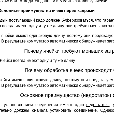
х 48 байт отводится данным и 5 байт - заголовку ячейки.
Основные преимущества ячеек перед кадрами
ждый поступающий кадр должен буферизоваться, что гарант
и всегда имеют одну и ту же длину, они требуют меньших за
е ячейки имеют одинаковую длину, поэтому они предсказуе
. В результате коммутатор автоматически обнаруживает заг
Почему ячейки требуют меньших затр
Ячейки всегда имеют одну и ту же длину.
Почему обработка ячеек происходит 
чейки имеют одинаковую длину, поэтому они предсказуем
. В результате коммутатор автоматически обнаруживает заг
Основное преимущество (недостаток) 
с установлением соединения имеют один
недостаток
- 
тельно должны сначала установить соединение. Одна