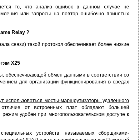
ется то, что анализ ошибок в данном случае не
омления или запросы на повтор ошибочно принятых
ame Relay ?
нала связи) такой протокол обеспечивает более низкие
етям Х25
ы,
обеспечивающей обмен данными в соответствии со
ечением для организации функционирования в средах
ут использоваться мосты-маршрутизаторы удаленного
отличие от встроенных плат обладают большей
й режим удобен при многопользовательском доступе к
специальных устройств, называемых сборщиками-
sassembler) (ПАД часто расшифровывают как Пакетный