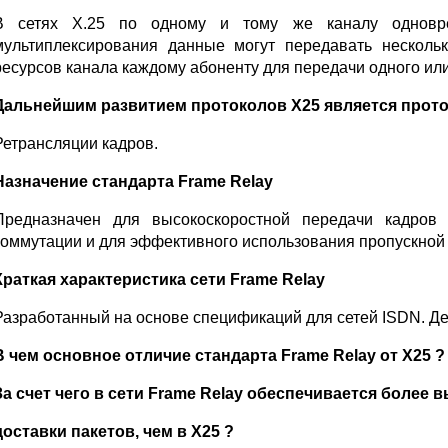
В сетях Х.25 по одному и тому же каналу одноврем
мультиплексирования данные могут передавать несколь
ресурсов канала каждому абоненту для передачи одного или
Дальнейшим развитием протоколов Х25 является прото
Ретрансляции кадров.
Назначение стандарта Frame Relay
Предназначен для высокоскоростной передачи кадров
коммутации и для эффективного использования пропускной 
Краткая характеристика сети Frame Relay
Разработанный на основе спецификаций для сетей ISDN. Де
В чем основное отличие стандарта Frame Relay от Х25 ?
За счет чего в сети Frame Relay обеспечивается более 
доставки пакетов, чем в Х25 ?