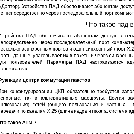
АДаптер). Устройства ПАД обеспечивают абонентам досту
т.е. непосредственно через последовательный порт компью
Что такое пад в
Устройства ПАД обеспечивают абонентам доступ в сет
непосредственно через последовательный порт компьют
несколько асинхронных портов и один синхронный (порт Х.
порты данные, упаковывает их в пакеты и через синхронный
для пользователей. Параметры ПАД настраиваются адм
пользователя.
Фукнкции центра коммутации пакетов
При конфигурировании ЦКП обязательно требуется запо
основные, так и альтернативные маршруты. Другая в
(шлюзования) сетей (общего пользования и частных -
передачи по каналам Х.25 (длина кадра и пакета, система адр
Что такое АТМ ?
Asynchronous Transfer Mode) - режим асинхронной пере