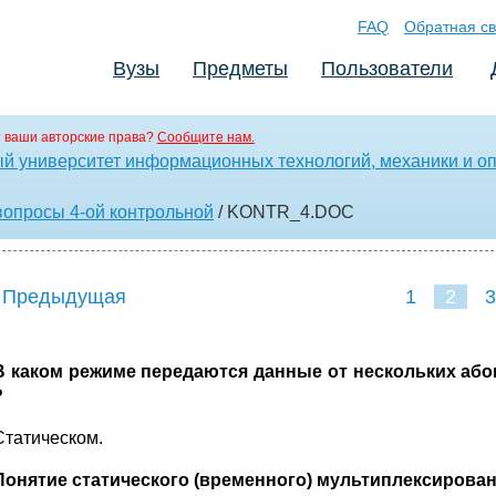
FAQ
Обратная св
Вузы
Предметы
Пользователи
 ваши авторские права?
Сообщите нам.
ый университет информационных технологий, механики и оп
вопросы 4-ой контрольной
/ KONTR_4
.DOC
 Предыдущая
1
2
3
В каком режиме передаются данные от нескольких абон
?
Статическом.
Понятие статического (временного) мультиплексирован