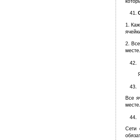
которы
1. Ка
ячейк
2. Вс
месте
Все я
месте
Сети 
обяза