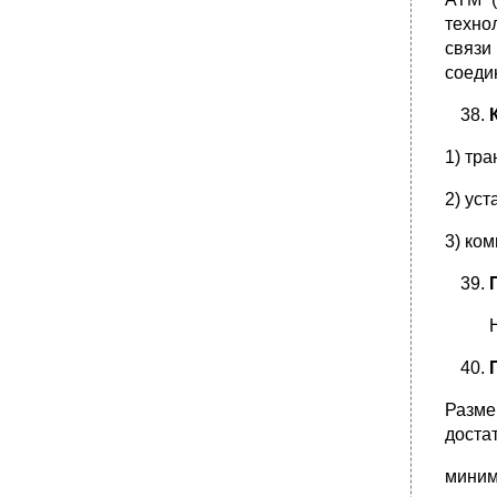
техно
связи
соеди
1) тра
2) ус
3) ко
Разме
доста
миним