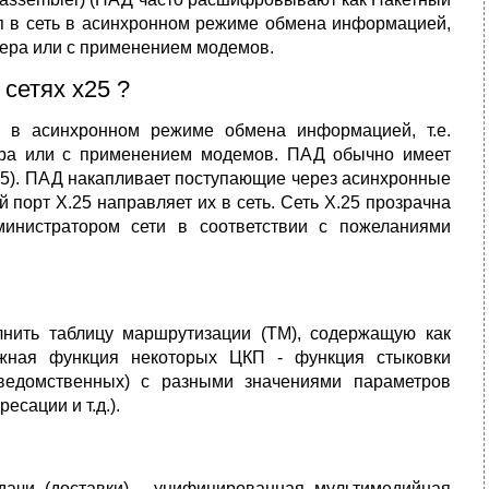
п в сеть в асинхронном режиме обмена информацией,
тера или с применением модемов.
 сетях х25 ?
ь в асинхронном режиме обмена информацией, т.е.
ера или с применением модемов. ПАД обычно имеет
25). ПАД накапливает поступающие через асинхронные
 порт Х.25 направляет их в сеть. Сеть Х.25 прозрачна
инистратором сети в соответствии с пожеланиями
лнить таблицу маршрутизации (ТМ), содержащую как
ажная функция некоторых ЦКП - функция стыковки
 ведомственных) с разными значениями параметров
есации и т.д.).
дачи (доставки) - унифицированная мультимедийная