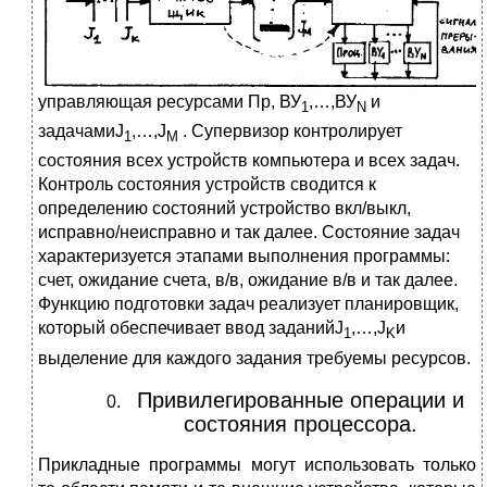
управляющая ресурсами Пр, ВУ
,…,ВУ
и
1
N
задачамиJ
,…,J
. Супервизор контролирует
1
M
состояния всех устройств компьютера и всех задач.
Контроль состояния устройств сводится к
определению состояний устройство вкл/выкл,
исправно/неисправно и так далее. Состояние задач
характеризуется этапами выполнения программы:
счет, ожидание счета, в/в, ожидание в/в и так далее.
Функцию подготовки задач реализует планировщик,
который обеспечивает ввод заданийJ
,…,J
и
1
K
выделение для каждого задания требуемы ресурсов.
Привилегированные операции и
состояния процессора.
Прикладные программы могут использовать только