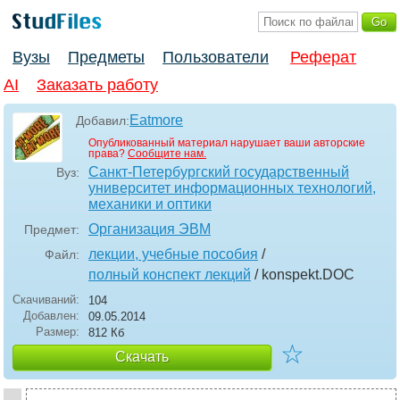
Вузы
Предметы
Пользователи
Реферат
AI
Заказать работу
Eatmore
Добавил:
Опубликованный материал нарушает ваши авторские
права?
Сообщите нам.
Санкт-Петербургский государственный
Вуз:
университет информационных технологий,
механики и оптики
Организация ЭВМ
Предмет:
лекции, учебные пособия
/
Файл:
полный конспект лекций
/ konspekt
.DOC
Скачиваний:
104
Добавлен:
09.05.2014
Размер:
812 Кб
☆
Скачать