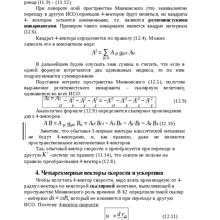
ренца (11.9) – (11.12).
При повороте осей пространства Минковского (что эквивалентно
переходу в другую ИСО) проекции 4-векторов будут меняться, но квадраты
4- векторов остаются неизменными, т.е. являются
релятивистскими
инвариантами
. Примером такого инварианта является квадрат интервала
(12.6).
Квадрат 4-вектора определяется по правилу (12.4). Можно
записать его в компактном виде:
∑
2
A
=
A
g
A
.
µ
µν
ν
µ
,
ν
В дальнейшем будем опускать знак суммы и считать, что если в
одной формуле встречаются два одинаковых индекса, то по ним
подразумевается суммирование.
Подставив метрику пространства Минковского (12.5), получим
выражение релятивистского инварианта – скалярную величину,
одинаковую во всех ИСО:
A
=
A
2
2
2
2
2
2
2
2
2
−
A
−
A
−
A
= −
A
'
−
A
'
−
A
'
−
A
'
.
(12.9)
ct
x
y
z
ct
x
y
z
Аналогично формуле (12.9) определяется скалярное произведение
двух 4-векторов:
A B
=
A
g
B
=
A
B
−
A
B
−
A
B
−
A
B
(12.10)
ct
ct
x
x
y
y
z
z
µ
µν
ν
Заметим, что обычные 3-мерные векторы классической механики
не будут 4-векторами, и, как правило, даже не являются
пространственными компонентами 4-векторов.
Так, обычный вектор скорости
v
преобразуется при переходе в
K
'
другую
-систему по правилу (11.14), что совсем не похоже на
правило преобразования 4-вектора (12.8).
4. Четырехмерные векторы скорости и ускорения
Чтобы получить 4-вектор скорости, надо взять производную от 4-
радиус-вектора по некоторой
скалярной
величине, выполняющей в
пространстве Минковского роль времени. В §2 определили такой скаляр
ds
=
cd
τ
– интервал
, который не изменяется при переходе в другую
ИСО. Поэтому
4-вектор
скорости
d r
u
=
µ
(12.11)