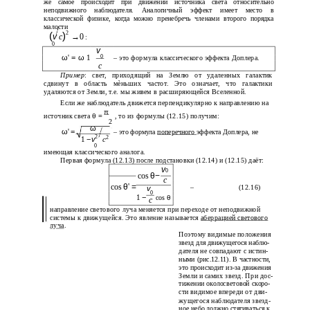
же самое происходит при движении источника света относительно
неподвижного наблюдателя. Аналогичный эффект имеет место в
классической физике, когда можно пренебречь членами второго порядка
малости
(
)
2
v
c
→
0
:
0
v
ω
'
= ω
1
0
– это формула классического эффекта Доплера.
c
Пример
: свет, приходящий на Землю от удаленных галактик
сдвинут в область мèньших частот. Это означает, что галактики
удаляются от Земли, т.е. мы живем в расширяющейся Вселенной.
Если же наблюдатель движется перпендикулярно к направлению на
π
источник света
θ =
, то из формулы (12.15) получим:
2
ω
ω
'
=
– это формула
поперечного
эффекта Доплера, не
2
2
1
−
v
c
0
имеющая классического аналога.
Первая формула (12.13) после подстановки (12.14) и (12.15) даёт:
v
0
cos
θ−
c
cos
θ
'
=
–
(12.16)
v
0
1
−
cos
θ
c
направление светового луча меняется при переходе от неподвижной
системы к движущейся. Это явление называется
аберрацией светового
луча
.
Поэтому видимые положения
звезд для движущегося наблю-
дателя не совпадают с истин-
ными (рис.12.11). В частности,
это происходит из-за движения
Земли и самих звезд. При дос-
тижении околосветовой скоро-
сти видимое впереди от дви-
жущегося наблюдателя звезд-
ное небо должно стягиваться к