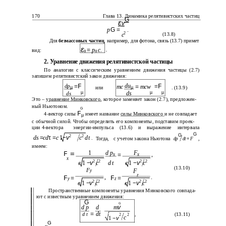
170
Глава 13. Динамика релятивистских частиц
G
ε
v
p
G
=
.
2
(13.8)
c
Для
безмассовых частиц
, например, для фотона, связь (13.7) примет
ε
=
p
c
.
.
вид:
ф
ф
2. Уравнение движения релятивистской частицы
По аналогии с классическим уравнением движения частицы (2.7)
запишем релятивистский закон движения:
du
dp
=
F
=
F
mc
=
mcw
или
µ
. (13.9)
µ
µ
ds
µ
µ
ds
Это –
уравнение Минковского
, которое заменяет закон (2.7), предложен-
ный Ньютоном.
G
F
4-вектор силы
имеет название
силы Минковского
и не совпадает
µ
с обычной силой. Чтобы определить его компоненты, подставим проек-
ции 4-вектора
энергии-импульса
(13.6)
и
выражение
интервала
G
G
2
2
ds
=
cd
τ =
c
1
−
v
c
dt
.
с учетом закона Ньютона
,
Тогда,
dp
dt
=
F
имеем:
=
1
d p
F
F
,
=
x
x
x
2
2
2
2
c
1
−
v
c
d t
c
1
−
v
c
(13.10)
F
y
F
z
,
.
F
=
F
=
y
z
2
2
2
2
c
1
−
v
c
c
1
−
v
c
Пространственные компоненты уравнения Минковского совпада-
ют с известным уравнением движения:
G
G
d p
d
m
v
=
dt
d t
(13.11)
,
2
2
c
1
−
v
G