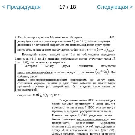
< Предыдущая
17 / 18
Следующая >
2. Свойства пространства Минковского. Интервал
161
I
длину будет иметь прямая мировая линия
(рис.12.6), соответствующая
движению с постоянной скоростью! Эта наибольшая длина будет време-
(
)
s
=
c
τ
−τ
.
ниподобным интервалом между двумя событиями:
12
2
1
max
Последний вывод следует хотя бы из обсуждения парадокса
II
близнецов (§ 4 гл.11): меньшее собственное время отсчитают часы
(рис.12.6), двигавшиеся с ускорением.
Интервал между двумя событиями называется
(
)
<
2
s
0
пространственноподобным
, если его квадрат отрицателен
. Два
12
события, разде-
ленные пространственноподобным интервалом, не могут быть
соединены мировой линией, и одно такое событие не может быть
причиной другого (это потребовало бы передачи информации со
сверхсветовой
(
)
v
=
l
t
−
t
>
c
скоростью:
.
12
2
1
Всегда можно найти ИСО, в которой два
таких события происходят в один момент
времени, но ни в одной ИСО они не могут
произойти в одной пространственной точке.
2
s
=
0
Наконец, интервал
разделяет два со-
12
бытия, лежащие
на световом конусе
– это
поверхность, образованная мировыми
линиями всех световых лучей, приходящих в
точку А и испускаемых из неё (рис.12.8).
Любые события, лежащие
внутри
светового