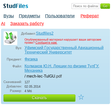
Вузы
Предметы
Пользователи
Реферат
AI
Заказать работу
Studfiles2
Добавил:
Опубликованный материал нарушает ваши авторские
права?
Сообщите нам.
Уфимский Государственный Авиационный
Вуз:
Технический Университет
Физика
Предмет:
Колмаков Ю.Н. Лекции по физике ТулГУ.
Файл:
Механика
/ mech-lec-TulGU
.pdf
Скачиваний:
127
Добавлен:
02.05.2014
Размер:
4 Мб
☆
Скачать