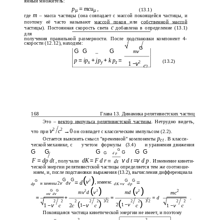
янный множитель:
p
=
mcu
,
(13.1)
µ
µ
m
где
– масса частицы (она совпадает с массой покоящейся частицы, и
поэтому её часто называют
массой покоя
или
собственной массой
c
частицы). Постоянная скорость света
добавлена в определение (13.1)
для
получения правильной размерности. После подстановки компонент 4-
скорости (12.12), находим:
G
G
G
G
m
v
p
=
ip
+
jp
+
k p
=
(13.2)
x
y
z
2
1
−
v
c
2
168
Глава 13. Динамика релятивистских частиц
Это –
вектор импульса релятивистской частицы
. Нетрудно видеть,
2
2
v
c
→
0
что при
он совпадет с классическим импульсом (2.2).
p
Остается выяснить смысл "временной" компоненты
. В класси-
ct
ческой механике, с
учетом
формулы
(3.4)
и уравнения движения
G
G
G
G
G
G
G
G
d p
F
=
dp dt
dK
=
F d r
v
d t
=
v
d p
=
, получали
dt
. Изменение кинети-
ческой энергии релятивистской частицы определяется тем же соотноше-
нием, и, после подстановки выражения (13.2), вычисления дифференциала
(
)
G
G
G
G
2
G
v
=
d
, имеем:
=
2
v
d
v
и замены
=
v
dK
dp
dp
(
)
(
)
G
G
2
2
2
2
m
v
d
v
md
v
mc
m
d
v
v
=
+
=
=
d
.
(
)
)
2
2
2
2
2
3 2
2
2
3 2
2
2
(
1
2
1
−
v
1
−
v
c
2
c
−
v
c
c
c
1
−
v
Покоящаяся частица кинетической энергии не имеет, и поэтому
v
2
2