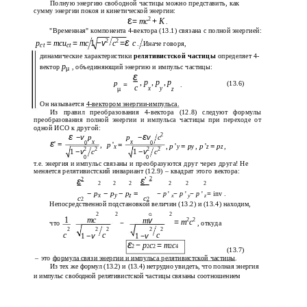
Полную энергию свободной частицы можно представить, как
сумму энергии покоя и кинетической энергии:
ε
2
=
mc
+
K
.
"Временная" компонента 4-вектора (13.1) связана с полной энергией:
ε
2
2
p
=
mcu
=
mc
1
−
v
c
=
c
. .Иначе говоря,
ct
ct
динамические характеристики
релятивистской частицы
определяет 4-
p
вектор
, объединяющий энергию и импульс частицы:
µ
ε
,
p
,
p
,
p
p
(13.6)
=
.
c
x
y
µ
z
Он называется
4-вектором
энергии-импульса.
Из правил преобразования 4-вектора (12.8) следуют формулы
преобразования полной энергии и импульса частицы при переходе от
одной ИСО к другой:
ε
ε
2
−
v
p
p
−
v
c
ε
x
x
'
=
0
0
,
p
'
=
,
p
'
=
p
,
p
'
=
p
,
x
y
y
z
z
2
2
2
2
1
−
v
1
−
v
c
c
0
0
т.е. энергия и импульс связаны и преобразуются друг через друга! Не
меняется релятивистский инвариант (12.9) – квадрат этого вектора:
ε
ε
'
2
2
2
2
2
2
2
2
−
p
−
p
−
p
=
=
inv
−
p
'
−
p
'
−
p
'
.
x
y
z
x
y
z
c
c
2
2
Непосредственной подстановкой величин (13.2) и (13.4) находим,
2
2
2
G
1
mc
m
v
2
2
=
m
c
что
−
, откуда
2
2
2
2
2
c
c
c
1
−
v
1
−
v
ε
−
p
c
=
m
c
2
2
2
2
4
(13.7)
– это
формула связи энергии и импульса релятивистской частицы
.
Из тех же формул (13.2) и (13.4) нетрудно увидеть, что полная энергия
и импульс свободной релятивистской частицы связаны соотношением