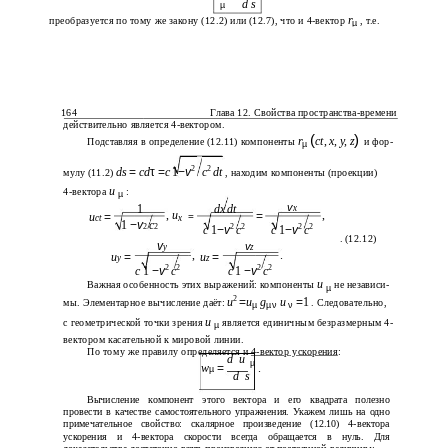
d s
µ
r
преобразуется по тому же закону (12.2) или (12.7), что и 4-вектор
, т.е.
µ
164
Глава 12. Свойства пространства-времени
действительно является 4-вектором.
(
)
r
ct
,
x
,
y
,
z
Подставляя в определение (12.11) компоненты
и фор-
µ
2
2
ds
=
cd
τ =
c
1
−
v
c
dt
мулу (11.2)
, находим компоненты (проекции)
u
4-вектора
:
µ
v
1
dx dt
x
,
u
,
=
=
u
=
ct
x
1
−
v
c
2
2
2
2
2
2
c
1
−
v
c
c
1
−
v
c
. (12.12)
v
v
y
z
,
.
u
=
u
=
y
z
2
2
2
2
c
1
−
v
c
c
1
−
v
c
u
Важная особенность этих выражений: компоненты
не независи-
µ
2
u
=
u
g
u
=
1
мы. Элементарное вычисление даёт:
. Следовательно,
µ
µν
ν
u
с геометрической точки зрения
является единичным безразмерным 4-
µ
вектором касательной к мировой линии.
По тому же правилу определяется и
4-вектор
ускорения
:
d
u
µ
w
=
.
µ
d
s
Вычисление компонент этого вектора и его квадрата полезно
провести в качестве самостоятельного упражнения. Укажем лишь на одно
примечательное свойство: скалярное произведение (12.10) 4-вектора
ускорения и 4-вектора скорости всегда обращается в нуль. Для