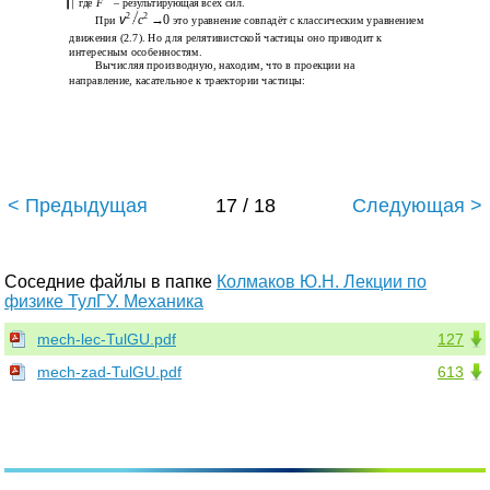
где
F
– результирующая всех сил.
2
2
v
c
→
0
При
это уравнение совпадёт с классическим уравнением
движения (2.7). Но для релятивистской частицы оно приводит к
интересным особенностям.
Вычисляя производную, находим, что в проекции на
направление, касательное к траектории частицы:
< Предыдущая
17 / 18
Следующая >
Соседние файлы в папке
Колмаков Ю.Н. Лекции по
физике ТулГУ. Механика
mech-lec-TulGU.pdf
127
mech-zad-TulGU.pdf
613