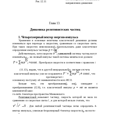
Рис.12.11
направлению движения
Глава 13.
Динамика релятивистских частиц
1. Четырехмерный вектор энергии-импульса
Уравнения и основные величины классической динамики должны
измениться при переходе к скоростям, сравнимым со скоростью света.
При таких скоростях невозможно
использовать даже классическое
G G
p
=
m
v
определение импульса частицы
.
G
v
Действительно, хотя скорости
замкнутой
системы частиц могут
i
изменяться
, но полный импульс такой системы меняться не должен:
G
G
∑
P
=
m
v
=
const
. Преобразуя скорости в соответствии с правилом
i
i
i
(11.13), видим, что в другой инерциальной
системе отсчета
G
G
∑
P
'
=
m
v
'
≠
const
классический импульс уже не сохраняется:
, что
i
i
противоречит
i
основному постулату об эквивалентности всех ИСО.
Больше того, эти преобразования
не
совпадают с
G
G
p
=
m
v
преобразованиями (12.8), т.е. классический импульс
не является
компонентой како-
го-либо 4-вектора пространства Минковского.
Релятивистской
называют частицу, скорость которой не мала по
c
сравнению со скоростью света
, и для которой нельзя считать, что
2
2
v
c
→
0
. Для любой релятивистской частицы легко определить 4-
u
вектор импульса, умножая безразмерный 4-вектор скорости
на посто-
µ