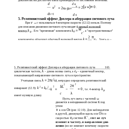
доказательства достаточно взять производную от постоянной величины:
d
d u
(
)
ν
2
u w
≡
0
u
=
2
.
=
2
u
g
µ
µν
ds
=
1
d s
5. Релятивистский эффект Доплера и аберрация светового луча
v
→
c
При
пользоваться 4-вектором скорости (12.12) нельзя. Поэтому
для описания движения светового луча вводят
4-мерный
волновой
ω
k
k
=
вектор
. Его "временная" компонента
, а "пространственные"
µ
ct
c
2
π
k
=
e
компоненты образуют обычный волновой вектор
. Здесь
ω
–
v
λ
5. Релятивистский эффект Доплера и аберрация светового луча
165
λ
e
циклическая частота,
– длина волны света, а
– единичный вектор,
v
показывающий направление светового луча в пространстве.
λ =
2
π
c
ω
Учитывая связь
, нетрудно определить релятивистский
2
2
2
π
ω
2
2
2
k
=
k
инвариант (12.9):
ct
=
0
k
−
k
=
−
, т.е. 4-вектор
µ
c
λ
имеет нулевую длину.
Пусть луч света с частотой
ω
движется в неподвижной системе К под
углом
Ox
к оси
(рис.12.10). Для наблюдателя
θ
Ox
в
другой, движущейся вдоль оси
со
v
K
'
скоростью
системе
,
этот же луч
0
изменит и частоту, и направление дви-
жения
(но не изменит величину скорости