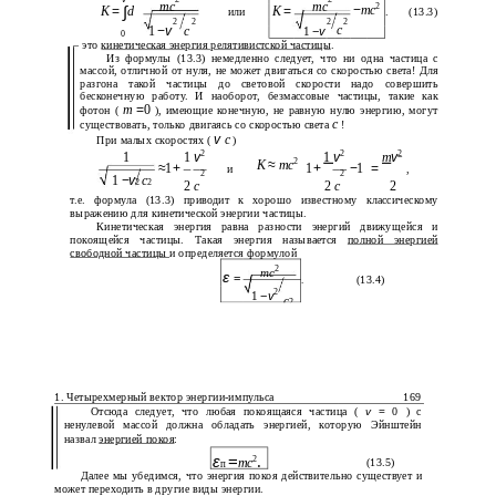
mc
mc
2
−
mc
K
=
∫
d
K
=
или
.
(13.3)
2
2
2
2
c
1
c
−
v
1
−
v
0
– это
кинетическая энергия релятивистской частицы
.
Из формулы (13.3) немедленно следует, что ни одна частица с
массой, отличной от нуля, не может двигаться со скоростью света! Для
разгона такой частицы до световой скорости надо совершить
бесконечную работу. И наоборот, безмассовые частицы, такие как
m
=
0
фотон (
), имеющие конечную, не равную нулю энергию, могут
c
существовать, только двигаясь со скоростью света
!
v
c
При малых скоростях (
)
2
2
2
1
1
v
1
v
m
v
2
K
≈
mc
≈
1
+
1
+
−
1
=
и
,
2
2
1
−
v
c
2
2
2
c
2
c
2
т.е. формула (13.3) приводит к хорошо известному классическому
выражению для кинетической энергии частицы.
Кинетическая энергия равна разности энергий движущейся и
покоящейся частицы. Такая энергия называется
полной энергией
свободной частицы
и определяется формулой
2
mc
ε
=
(13.4)
.
2
1
−
v
c
2
1. Четырехмерный вектор энергии-импульса
169
Отсюда следует, что любая покоящаяся частица (
v
=
0 ) с
ненулевой массой должна обладать энергией, которую Эйнштейн
назвал
энергией покоя
:
ε
=
.
2
mc
(13.5)
п
Далее мы убедимся, что энергия покоя действительно существует и
может переходить в другие виды энергии.