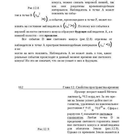
конуса, можно связать мировой линией, так
как они разделены времениподобным
Рис.12.8
интервалом. Наблюдатель в точке А может
(
повлиять на собы-
2
s
тие в точке В
AB
)
>
0
, а событие, произошедшее в точке Р, может по-
(
)
>
2
s
0
влиять на состояние наблюдателя А
. Поэтому все события в
PA
верхней полости светового конуса образуют
будущее
наблюдателя А, а в
нижней полости – его
прошлое
.
Все события D
вне
светового конуса (рис.12.8) отделены от
(
)
<
2
s
0
наблюдателя в точке А пространственноподобным интервалом
DA
и не
могли на него повлиять. Наблюдатель А не может знать о том, какие
реальные события происходят в данный момент времени вне светового
конуса! Но это не означает, что он не узнает о них в будущем.
162
Глава 12. Свойства пространства-времени
Пример
: возраст нашей Метага-
t
≈
лактики
13 млрд.лет. За это вре-
м
мя на Землю успеет дойти свет от
галактик, удаленных на максимальное
26
r
=
ct
≈
расстояние
10
м . Сфера с
м
C
r
радиусом
называется
световым
C
горизонтом
. Любая точка D за
пределами светового горизонта лежит
вне светового конуса и ненаблюдаема
для обитателя Земли (рис.12.9).
Рис.12.9
Однако со временем Земля окажется в