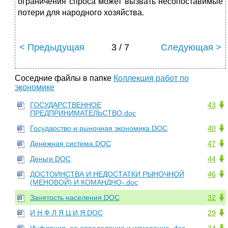
ограничения спроса может вызвать несопоставимые
потери для народного хо­зяйства.
< Предыдущая
3 / 7
Следующая >
Соседние файлы в папке
Коллекция работ по
экономике
ГОСУДАРСТВЕННОЕ
43
ПРЕДПРИНИМАТЕЛЬСТВО.doc
Государство и рыночная экономика.DOC
40
Денежная система.DOC
47
Деньги.DOC
44
ДОСТОИНСТВА И НЕДОСТАТКИ РЫНОЧНОЙ
46
(МЕНОВОЙ) И КОМАНДНО-.doc
Занятость населения.DOC
32
И Н Ф Л Я Ц И Я.DOC
29