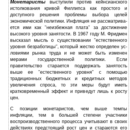
Монетаристы
выступили против кейнсианского
истолкова­ния кривой Филлипса как простого и
доступного решения проблемы выбора целей
экономической политики. Инфляция не рассматрива­
ется ими как "неизбежная плата" за достижение
высокого уровня занятости. В 1967 году М. Фридмен
высказал мысль о существовании "естественного
уровня безработицы", который жестко определен ус­
ловиями рынка труда и не мо­жет быть изменен
мерами государст­венной политики. Если
правительство старается поддержать занятость
выше ее "естественного уровня" с помо­щью
традиционных бюджет­ных и кредитных методов
увеличения спроса, то эти меры будут иметь
кратковременный эффект и приведут лишь к росту
цен.
С позиции монетаристов, чем выше темпы
инфляции, тем в большей степени участники
воспроизводственного процесса учиты­вают в своих
действиях предстоящий рост цен и стараются его