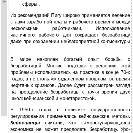
сферы .
Из рекомендаций Пигу широко применяется деление
ставки зара­ботной платы и рабочего времени между
несколькими работни­ками. Ис­пользование
частичного рабочего дня сокращает безработицу
даже при со­хранении неблагоприятной конъюнктуры
.
В мире накоплен богатый опыт борьбы с
безработицей. Многие под­ходы к решению этой
проблемы использовались на практике в конце 70-х
годов, в не столь уж отдаленном прошлом, во время
нефтяных кризисов. Далее будет рассмотрен взгляд
на пре­одоление безработицы с точки зрения двух
школ: кейнсианской и монетаристской.
В 1950-х годах в политике государственного
регулирования применя­лись кейнсианские методы.
Кейнсианцы
считали, что само­регулирующаяся
экономика не может преодолеть безработицу. Уро­