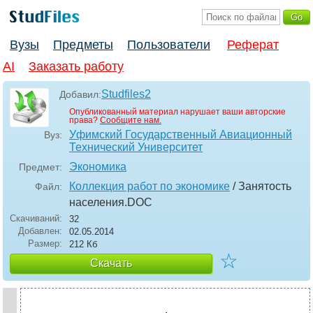
Вузы
Предметы
Пользователи
Реферат
AI
Заказать работу
Studfiles2
Добавил:
Опубликованный материал нарушает ваши авторские
права?
Сообщите нам.
Уфимский Государственный Авиационный
Вуз:
Технический Университет
Экономика
Предмет:
Коллекция работ по экономике
/ Занятость
Файл:
населения
.DOC
Скачиваний:
32
Добавлен:
02.05.2014
Размер:
212 Кб
☆
Скачать