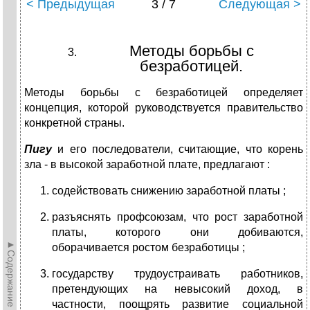
< Предыдущая
3 / 7
Следующая >
Методы борьбы с
безработицей.
Методы борьбы с безработицей определяет
концепция, кото­рой ру­ководствуется правительство
конкретной страны.
Пигу
и его последователи, считающие, что корень
зла - в высокой за­работной плате, предлагают :
содействовать снижению заработной платы ;
разъяснять профсоюзам, что рост заработной
платы, кото­рого они добиваются,
►Содержание►
оборачивается ростом безработицы ;
государству трудоустраивать работников,
претендующих на невы­сокий доход, в
частности, поощрять развитие социаль­ной