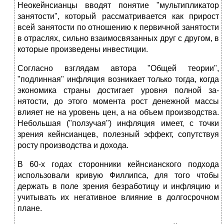
Неокейнсианцы вводят понятие "мультипликатор
занятости", который рассматривается как прирост
всей занятости по отношению к первичной занятости
в от­раслях, сильно взаимо­связанных друг с другом, в
которые произве­дены инвестиции.
Согласно взглядам автора "Общей теории",
"подлинная" ин­фляция воз­никает только тогда, когда
экономика страны достигает уровня полной за­
нятости, до этого момента рост денежной массы
влияет не на уровень цен, а на объем производства.
Небольшая ("ползучая") инфляция имеет, с точки
зрения кейнсианцев, полезный эффект, сопутствуя
росту производства и до­хода.
В 60-х годах сторонники кейнсианского подхода
использовали кривую Филлипса, для того чтобы
держать в поле зрения безработицу и инфляцию и
учитывать их негативное влияние в долгосрочном
плане.