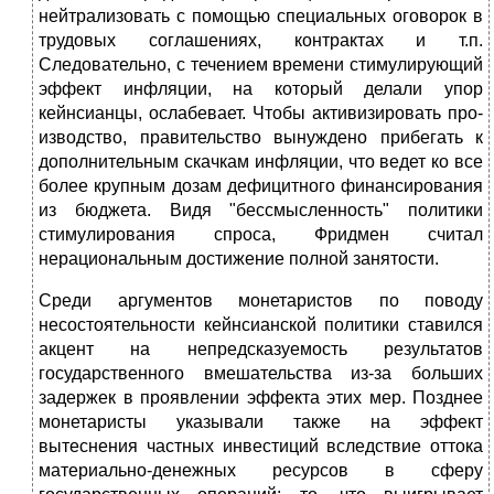
ней­трализовать с помо­щью специальных оговорок в
трудовых соглаше­ниях, контрактах и т.п.
Следовательно, с течением времени стимули­рующий
эффект инфляции, на который делали упор
кейнсианцы, ослабевает. Чтобы активизировать про­
изводство, правительство вы­нуждено прибегать к
дополнительным скачкам инфляции, что ведет ко все
более крупным дозам дефицитного финансиро­вания
из бюд­жета. Видя "бессмысленность" политики
стимулирования спроса, Фридмен считал
нерациональным достижение полной занятости.
Среди аргументов монетаристов по поводу
несостоятельности кейнсианской политики ставился
акцент на непредсказуемость ре­зультатов
государственного вмешательства из-за больших
задержек в проявлении эффекта этих мер. Позднее
монетаристы указывали также на эффект
вытеснения частных инвестиций вследствие оттока
материально-денежных ресурсов в сферу