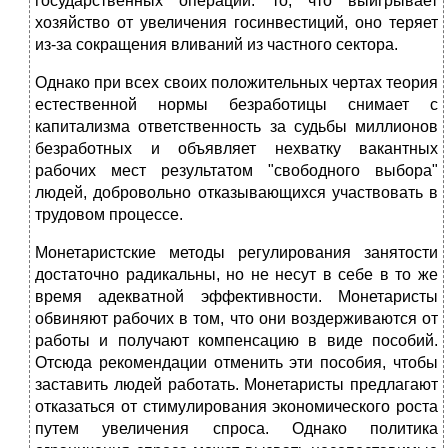
государственных опера­ций: то, что выигрывает
хозяйство от увеличения госинвестиций, оно теряет
из-за сокращения вливаний из частного сектора.
Однако при всех своих положительных чертах теория
естест­венной нормы безработицы снимает с
капитализма ответственность за судьбы миллионов
безработных и объявляет нехватку вакантных
рабочих мест результатом "свободного выбора"
людей, добровольно отказывающихся участвовать в
трудовом процессе.
Монетаристские методы регулирования занятости
достаточно радикальны, но не несут в себе в то же
время адекватной эффек­тивности. Монетаристы
обвиняют рабочих в том, что они воздержи­ваются от
работы и получают компенсацию в виде пособий.
Отсюда рекомендации отменить эти пособия, чтобы
заставить людей работать. Монетаристы предлагают
отказаться от стимулирования экономиче­ского роста
путем увеличения спроса. Однако политика