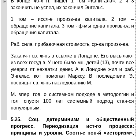
В конце 40-х гг. пишет 1 том «Капитала». 2 и 3
закончить не успел, их закончил Энгельс.
1 том – иссл-е произв-ва капитала. 2 том –
обращение капитала. 3 том - ф-мы ед-ва произв-ва и
обращения капитала.
Раб. сила, прибавочная стоимость, ср-ва произв-ва.
Заканч-т св. ж-нь в ссылке в Лондоне. Его высылают
из всех госуд-в. У него было мн. детей (13), почти все
умерли лт нехватки денег. А в Лондоне жил и раб.
Энгельс, кот. помогал Марксу. В последствии Э.
посвящ-т св. ж-нь наследованию М.
М. впер. гов. о системном подходе в методолгии и
тол. спустя 100 лет системный подход стан-ся
популярным.
5.25.
Соц. детерминизм и общественный
прогресс. Периодизация ист-го процесса:
принципы и уровни. Соотн-е пон-й «историзм»,