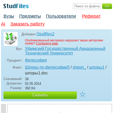
Вузы
Предметы
Пользователи
Реферат
AI
Заказать работу
Studfiles2
Добавил:
Опубликованный материал нарушает ваши авторские
права?
Сообщите нам.
Уфимский Государственный Авиационный
Вуз:
Технический Университет
Философия
Предмет:
Шпоры по философии5
/
shpori_
/
шпоры1
/
Файл:
шпоры1
.doc
Скачиваний:
39
Добавлен:
02.05.2014
Размер:
392 Кб
☆
Скачать