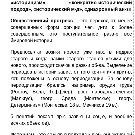
«историцизм», «конкретно-исторический
подход», «исторический м-д», «диахронный ан-з»
Общественный прогресс
– это переход от менее
совершенных форм орг-ции чел. д-ти к более
совершенным, это поступательное разв-е все
ймировой истории.
Предпосылки возн-я нового уже нах. в недрах
старого и когда рамки старого стан-ся узкими для
нового, происходит скачок в разв-и об-ва. Выделение
периодов в истории завис. от того крит-я или крит-в,
кот. положены в основу периодизации. За основу
периодизации брались, например, орудия труда
(Ростоу, Белл, Тоффлер), рост народонаселения
(Мальтус), геогр. Среда (Монтескье), геогр.
Детерминизм (Монтескье, 18 в., Мечников 19 в.).
5 понятий показ-т пр-с разв-я (и соц-е, и вообще
всяких объектов).
Историзм
- это сам пр-п подхода к люб. объективной