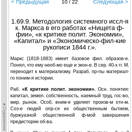
< Предыдущая
10 / 22
Следующая >
1.69.9. Методология системного иссл-я
к. Маркса в его работах «Нищета ф-
фии», «к критике полит. Экономии»,
«Капитал» и «Экономическо-фил-кие
рукописи 1844 г.».
Маркс (1818-1883) имеет базовое фил. образов-е.
Понял, что ему необ-мо еще и экон-е. В сер. 40-х гг. М.
переходит к материализму. Разраб. пр-пы материал-
го поним-я истории.
Раб.
«К критике полит. экономии».
Осн. понятия:
капитал, земел. собственность, наемный труд, гос-во,
мир. рынок. Особ. вним-е уделяет произв-м отн-м.
►Содержание►
Соз-е людей опр-ся их общественным бытием,
буржуазной общественной ф-мой завершения
предистории об-ва.