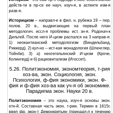
действ-ти в пр-се ее науч. изуч-я, в аспекте изм-я
разв-я.
Историцизм
– направл-е в фил. н. рубежа 19 – пер.
полов. 20 в., выдвигающие на первый план
методологич. иссл-я проблемы ист. зн-я. Родонач-к
Дильтей. После него И-цизм распался на 3 направ-я:
1) неокантианский методологизм (Виндельбанд,
Риккерд). 2) кул-но – ист-кая монадология (Шпенглер,
Тойнби). 3) а) неогегельянский И-цизм (Кроче,
Колингвуд) и б) рациовитализм (Игоссет).
5.26. Политэкономия, экономтеория, т-рия
хоз-ва, экон. Социология, экон.
Психология, ф-фия экономики, экон. Ф-
фия и ф-фия хоз-ва как уч-я об экономике.
Парадигма экон. Науки 20 в.
Политэкономия
– это наука, изуч-я основы экон.
отн-й. Составная часть экон. т-рии. Термин в 1615г.
ввел фр. экон-т Демонкретьян (принадл-л к течению