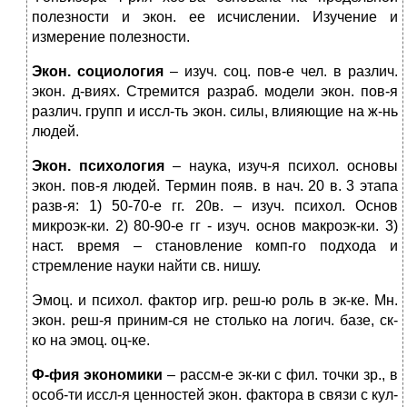
полезности и экон. ее исчислении. Изучение и
измерение полезности.
Экон. социология
– изуч. соц. пов-е чел. в различ.
экон. д-виях. Стремится разраб. модели экон. пов-я
различ. групп и иссл-ть экон. силы, влияющие на ж-нь
людей.
Экон. психология
– наука, изуч-я психол. основы
экон. пов-я людей. Термин появ. в нач. 20 в. 3 этапа
разв-я: 1) 50-70-е гг. 20в. – изуч. психол. Основ
микроэк-ки. 2) 80-90-е гг - изуч. основ макроэк-ки. 3)
наст. время – становление комп-го подхода и
стремление науки найти св. нишу.
Эмоц. и психол. фактор игр. реш-ю роль в эк-ке. Мн.
экон. реш-я приним-ся не столько на логич. базе, ск-
ко на эмоц. оц-ке.
Ф-фия экономики
– рассм-е эк-ки с фил. точки зр., в
особ-ти иссл-я ценностей экон. фактора в связи с кул-