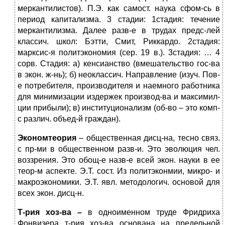
меркантилистов). П.Э. как самост. наука сфом-сь в
период капитализма. 3 стадии: 1стадия: течение
меркантилизма. Далее разв-е в трудах предс-лей
классич. школ: Бэтти, Смит, Риккардо. 2стадия:
марксис-я политэкономия (сер. 19 в.). 3стадия: … 4
сорв. Стадия: а) кенсианство (вмешательство гос-ва
в экон. ж-нь); б) неоклассич. Направление (изуч. Пов-
е потребителя, производителя и наемного работника
для минимизации издержек производ-ва и максимил-
ции прибыли); в) институционализм (об-во – это комп-
с различ. объед-й граждан).
Экономтеория
– общественная дисц-на, тесно связ.
с пр-ми в общественном разв-и. Это эволюция чел.
воззрения. Это обощ-е назв-е всей экон. науки в ее
теор-м аспекте. Э.Т. сост. Из политэконмии, микро- и
макроэкономики. Э.Т. явл. методологич. основой для
всех экон. дисц-н.
Т-рия хоз-ва –
в одноименном труде Фридриха
Фонвизера т-рия хоз-ва основана на предельной