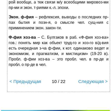
рой вообще, а ткж связи м/у всеобщими мировоз-ми
пр-ми и экон. т-риями к.-л. эпохи.
Экон. ф-фия
– рефлексия, выводы о последних пр-
пах бытия и позн-я, о смысле чел. сущ-ния с
приминением экон. закон-ти.
Ф-фия хоз-ва
– С. Булгаков в раб. «Ф-фия хоз-ва»
гов.: понять мир как объект труд-го и хоз-го в/д-вия
есть очередная з-ча ф-фии, к кот. одинаково ведет и
экономизм, и прагматизм, и мистицизм» (19-20 в).
Пробл. ф-фии хоз-ва – это пробл. чел. в пр-де и
пробл. о пр-де в чел.
< Предыдущая
10 / 22
Следующая >