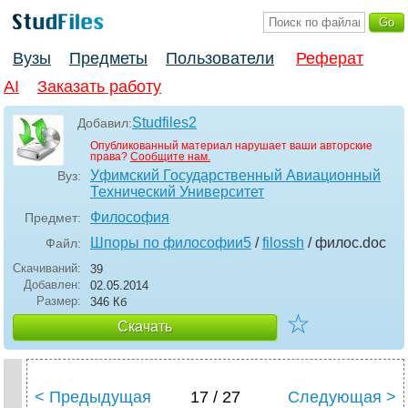
Вузы
Предметы
Пользователи
Реферат
AI
Заказать работу
Studfiles2
Добавил:
Опубликованный материал нарушает ваши авторские
права?
Сообщите нам.
Уфимский Государственный Авиационный
Вуз:
Технический Университет
Философия
Предмет:
Шпоры по философии5
/
filossh
/ филос
.doc
Файл:
Скачиваний:
39
Добавлен:
02.05.2014
Размер:
346 Кб
☆
Скачать
< Предыдущая
17 / 27
Следующая >