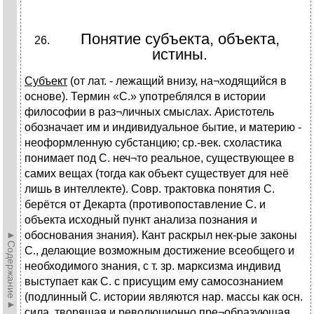
Понятие субъекта, объекта,
истины.
Субъект
(от лат. - лежащий внизу, на¬ходящийся в
основе). Термин «С.» употреблялся в истории
философии в раз¬личных смыслах. Аристотель
обозначает им и индивидуальное бытие, и материю -
неоформленную субстанцию; ср.-век. схоластика
понимает под С. неч¬то реальное, существующее в
самих вещах (тогда как объект существует для неё
лишь в интеллекте). Совр. трактовка понятия С.
берётся от Декарта (противопоставление С. и
объекта исходный пункт анализа познания и
►Содержание►
обоснования знания). Кант раскрыл нек-рые законы
С., делающие возможным достижение всеобщего и
необходимого знания, с т. зр. марксизма индивид
выступает как С. с присущим ему самосознанием
(подлинный С. истории являются нар. массы как осн.
сила, творящая и революционно пре¬образующая