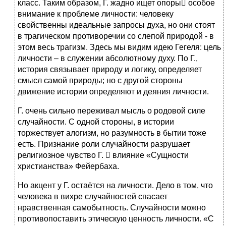
класс. Таким образом, Г. жадно ищет опоры особое
внимание к проблеме личности: человеку
свойственны идеальные запросы духа, но они стоят
в трагическом противоречии со слепой природой - в
этом весь трагизм. Здесь мы видим идею Гегеля: цель
личности – в служении абсолютному духу. По Г.,
история связывает природу и логику, определяет
смысл самой природы; но с другой стороны
движение истории определяют и деяния личности.
Г. очень сильно переживал мысль о родовой силе
случайности. С одной стороны, в истории
торжествует алогизм, но разумность в бытии тоже
есть. Признание роли случайности разрушает
религиозное чувство Г.  влияние «Сущности
христианства» Фейербаха.
Но акцент у Г. остаётся на личности. Дело в том, что
человека в вихре случайностей спасает
нравственная самобытность. Случайности можно
противопоставить этическую ценность личности. «С