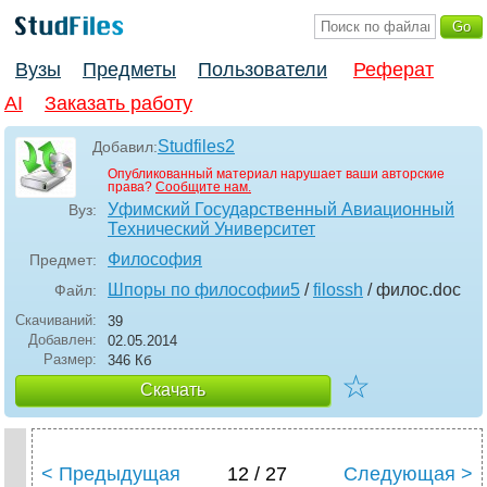
Вузы
Предметы
Пользователи
Реферат
AI
Заказать работу
Studfiles2
Добавил:
Опубликованный материал нарушает ваши авторские
права?
Сообщите нам.
Уфимский Государственный Авиационный
Вуз:
Технический Университет
Философия
Предмет:
Шпоры по философии5
/
filossh
/ филос
.doc
Файл:
Скачиваний:
39
Добавлен:
02.05.2014
Размер:
346 Кб
☆
Скачать
< Предыдущая
12 / 27
Следующая >