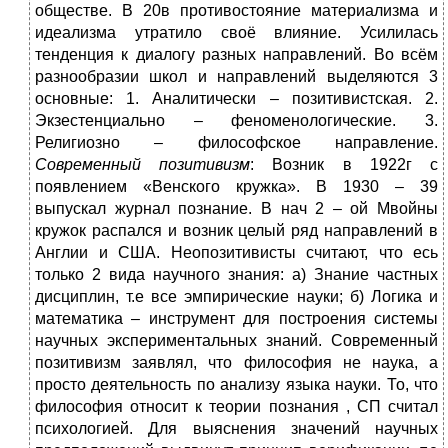
обществе. В 20в противостояние материализма и
идеализма утратило своё влияние. Усилилась
тенденция к диалогу разных направлений. Во всём
разнообразии школ и направлений выделяются 3
основные: 1. Аналитически – позитивистская. 2.
Экзестенциально – феноменологические. 3.
Религиозно – философское направление.
Современный позитивизм
: Возник в 1922г с
появлением «Венского кружка». В 1930 – 39
выпускал журнал познание. В нач 2 – ой Мвойны
кружок распался и возник целый ряд направлений в
Англии и США. Неопозитивисты считают, что есь
только 2 вида научного знания: а) Знание частных
дисциплин, т.е все эмпирические науки; б) Логика и
математика – инструмент для построения системы
научных экспериментальных знаний. Современный
позитивизм заявлял, что философия не наука, а
просто деятельность по анализу языка науки. То, что
философия относит к теории познания , СП считал
психологией. Для выяснения значений научных