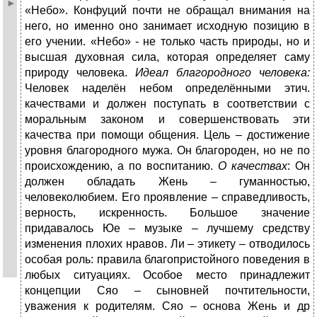
«Небо». Конфуций почти не обращал внимания на
него, но именно оно занимает исходную позицию в
его учении. «Небо» - не только часть природы, но и
высшая духовная сила, которая определяет саму
природу человека.
Идеал благородного человека:
Человек наделён небом определёнными этич.
качествами и должен поступать в соответствии с
моральным законом и совершенствовать эти
качества при помощи общения. Цель – достижение
уровня благородного мужа. Он благороден, но не по
происхождению, а по воспитанию.
О качествах
: Он
должен обладать Жень – гуманностью,
человеколюбием. Его проявление – справедливость,
верность, искренность. Большое значение
придавалось Юе – музыке – лучшему средству
изменения плохих нравов. Ли – этикету – отводилось
особая роль: правила благопристойного поведения в
любых ситуациях. Особое место принадлежит
концепции Сяо – сыновней почтительности,
уважения к родителям. Сяо – основа Жень и др