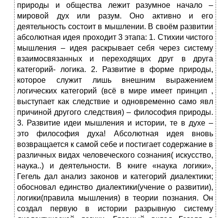
природы и общества лежит разумное начало –
мировой дух или разум. Оно активно и его
деятельность состоит в мышлении. В своём развитии
абсолютная идея проходит 3 этапа: 1. Стихии чистого
мышления – идея раскрывает себя через систему
взаимосвязанных и переходящих друг в друга
категорий- логика. 2. Развитие в форме природы,
которое служит лишь внешним выражением
логических категорий (всё в мире имеет принцип ,
выступает как следствие и одновременно само явл
причиной другого следствия) – философия природы.
3. Развитие идеи мышления и истории, те в духе –
это философия духа! Абсолютная идея вновь
возвращается к самой себе и постигает содержание в
различных видах человеческого сознания( искусство,
наука..) и деятельности. В книге «наука логики»,
Гегель дал анализ законов и категорий диалектики;
обосновал единство диалектики(учение о развитии),
логики(правила мышления) в теории познания. Он
создал первую в истории разрывную систему