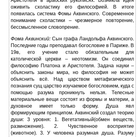
Аристотеля в арабских рукописях. Возникла идея
оживить схоластику его философией. В итоге
появилась система Фомы Аквинского. Современное
понимание схоластики – чрезмерное повторение,
бессмысленное словопрение.
Фома Аквинский:
Сын графа Ландольфа Аквинского.
Последние годы преподавал богословие в Париже. В
19в, его учение стало обязательным для
католической церкви – неотомизм. Он соединил
философию Платона и Аристотеля. Задача науки –
объяснить законы мира, но философия не может
объяснить всё. Над царством метафизического
познания сущ царство изучаемое богословием, куда с
помощью разума проникнуть нельзя. Телесные
материальные вещи состоят из формы и материи, а
духовное имеет только форму. Душа явл
формирующим принципом. Аквинский создал теорию
души: 3 уровня: 1. Вегетативный(обмен веществ,
размножение). 2. Чувственное восприятие
(животное). 3. У человека разумная душа. Разуму