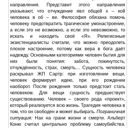
направления. Представит этого направления
указывают, что отчуждение явл общей х – кой
человека в об – ве. Философия обязана помочь
человеку предотвратить трагическое умонастроение,
а если это не возможно, а если это невозможно, то
искать и находить своё «Я». Религиозные
экзистенциалисты считали, что можно преодолеть
плохое настроение, потому как вера в бога даёт
надежду. Основными категориями человеч бытия для
них были понятия: забота, покинутость,
отчуждённость, страх, смерть… Сущность человека
раскрывал ЖП Сартр: при изготовлении вещи,
человек формирует идею, при его рождении
наоборот. После рождения только предстоит стать
человеком. Для вещи сущность предшествует
существованию. Человек – своего рода «проект»,
который реализуется всю жизнь. Трагедия человека в
том, что он свободен и может выбирать.
Пограничная
ситуация:
Нах на грани жизни и смерти. Альберт
Коню считал центрально проблему самоубийства.