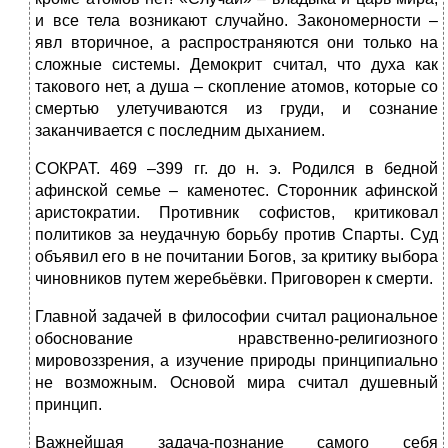
и все тела возникают случайно. Закономерности –
явл вторичное, а распространяются они только на
сложные системы. Демокрит считал, что духа как
такового нет, а душа – скопление атомов, которые со
смертью улетучиваются из груди, и сознание
заканчивается с последним дыханием.
СОКРАТ. 469 –399 гг. до н. э. Родился в бедной
афинской семье – каменотес. Сторонник афинской
аристократии. Противник софистов, критиковал
политиков за неудачную борьбу против Спарты. Суд
объявил его в не почитании Богов, за критику выбора
чиновников путем жеребьёвки. Приговорен к смерти.
Главной задачей в философии считал рациональное
обоснование нравственно-религиозного
мировоззрения, а изучение природы принципиально
не возможным. Основой мира считал душевный
принцип.
Важнейшая задача-познание самого себя