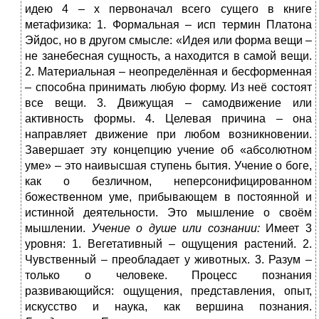
идею 4 – х первоначал всего сущего в книге
метафизика: 1. Формальная – исп термин Платона
Эйдос, но в другом смысле: «Идея или форма вещи –
не занебесная сущность, а находится в самой вещи.
2. Материальная – неопределённая и бесформенная
– способна принимать любую форму. Из неё состоят
все вещи. 3. Движущая – самодвижение или
активность формы. 4. Целевая причина – она
направляет движение при любом возникновении.
Завершает эту концепцию учение об «абсолютном
уме» – это наивысшая ступень бытия. Учение о боге,
как о безличном, неперсонифицированном
божественном уме, прибывающем в постоянной и
истинной деятельности. Это мышление о своём
мышлении.
Учение о душе или сознании:
Имеет 3
уровня: 1. Вегетативный – ощущения растений. 2.
Чувственный – преобладает у животных. 3. Разум –
только о человеке. Процесс познания
развивающийся: ощущения, представления, опыт,
искусство и наука, как вершина познания.