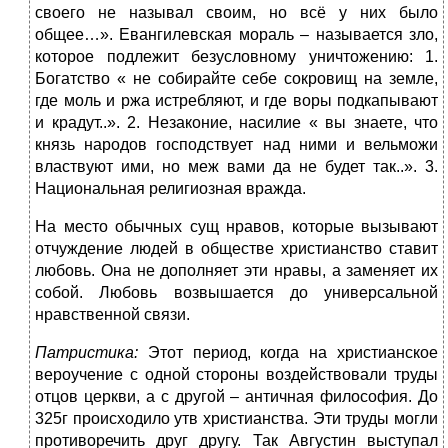
своего не называл своим, но всё у них было
общее…». Евангилевская мораль – называется зло,
которое подлежит безусловному уничтожению: 1.
Богатство « не собирайте себе сокровищ на земле,
где моль и ржа истребляют, и где воры подкапывают
и крадут..». 2. Незаконие, насилие « вы знаете, что
князь народов господствует над ними и вельможи
властвуют ими, но меж вами да не будет так..». 3.
Национальная религиозная вражда.
На место обычных сущ нравов, которые вызывают
отчуждение людей в обществе христианство ставит
любовь. Она не дополняет эти нравы, а заменяет их
собой. Любовь возвышается до универсальной
нравственной связи.
Патристика:
Этот период, когда на христианское
вероучение с одной стороны воздействовали труды
отцов церкви, а с другой – античная философия. До
325г происходило утв христианства. Эти труды могли
противоречить друг другу. Так Августин выступал