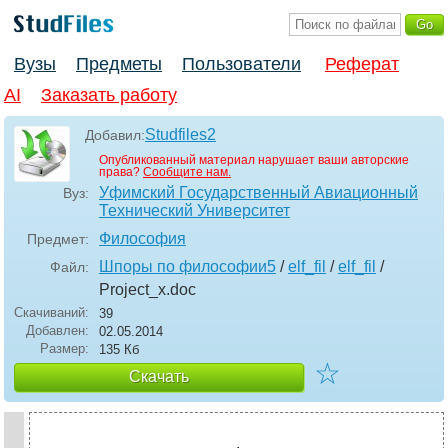
Вузы
Предметы
Пользователи
Реферат
AI
Заказать работу
Studfiles2
Добавил:
Опубликованный материал нарушает ваши авторские
права?
Сообщите нам.
Уфимский Государственный Авиационный
Вуз:
Технический Университет
Философия
Предмет:
Шпоры по философии5
/
elf_fil
/
elf_fil
/
Файл:
Project_x
.doc
Скачиваний:
39
Добавлен:
02.05.2014
Размер:
135 Кб
☆
Скачать