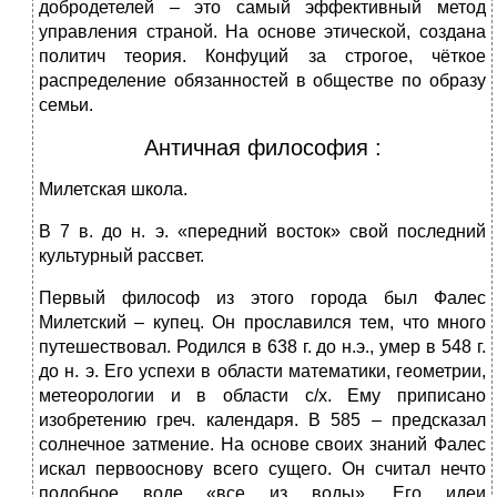
добродетелей – это самый эффективный метод
управления страной. На основе этической, создана
политич теория. Конфуций за строгое, чёткое
распределение обязанностей в обществе по образу
семьи.
Античная философия :
Милетская школа.
В 7 в. до н. э. «передний восток» свой последний
культурный рассвет.
Первый философ из этого города был Фалес
Милетский – купец. Он прославился тем, что много
путешествовал. Родился в 638 г. до н.э., умер в 548 г.
до н. э. Его успехи в области математики, геометрии,
метеорологии и в области с/х. Ему приписано
изобретению греч. календаря. В 585 – предсказал
солнечное затмение. На основе своих знаний Фалес
искал первооснову всего сущего. Он считал нечто
подобное воде «все из воды». Его идеи