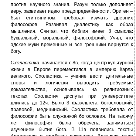
против научного знания. Разум только дополняет
веру, развивает идею предопределённости. Ориген –
был египтянином, требовал изучать древних
философов. Развивал диалектику как образ
мышления. Считал, что библия имеет 3 смысла:
буквальный, моральный, философский. Учил, что
адские муки временные и все грешники вернутся к
богу.
Схоластика:
начинается с 8в, когда центр культурной
жизни в Европе переместился в империю Карла
великого. Схоластика – учение вести длительные
споры и логически выводить требуемые
доказательства, основываясь на религиозных
текстах. Схоластич диспуты при университете
длились до 12ч. Было 3 факультета: богословский,
правовой, медицинский. Схоластика требовала от
философии быть служанкой богословия. На тысячу
лет философия была обречена заниматься
изучением бытия бога. В 11в появились тексты