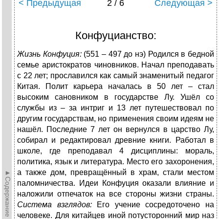
< Предыдущая
2 / 6
Следующая >
Конфуцианство:
Жизнь Конфуция:
(551 – 497 до нэ) Родился в бедной
семье аристократов чиновников. Начал преподавать
с 22 лет; прославился как самый знаменитый педагог
Китая. Полит карьера началась в 50 лет – стал
высоким сановником в государстве Лу. Ушёл со
службы из – за интриг и 13 лет путешествовал по
другим государствам, но применения своим идеям не
нашёл. Последние 7 лет он вернулся в царство Лу,
собирал и редактировал древние книги. Работал в
школе, где преподавал 4 дисциплины: мораль,
политика, язык и литература. Место его захоронения,
а также дом, превращённый в храм, стали местом
►Содержание►
паломничества. Идеи Конфуция оказали влияние и
наложили отпечаток на все стороны жизни страны.
Система взглядов:
Его учение сосредоточено на
человеке. Для китайцев иной потусторонний мир наз