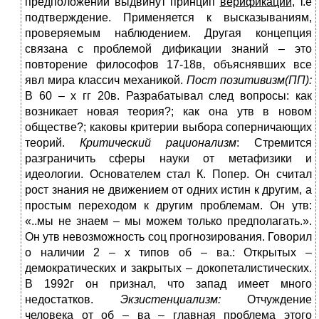
предположений выдвинут принцип
верификации
, т.е
подтверждение. Применяется к высказываниям,
проверяемым наблюдением. Другая концепция
связана с проблемой дификации знаний – это
повторение философов 17-18в, объяснявших все
явл мира классич механикой.
Пост позитивизм(ПП):
В 60 – х гг 20в. Разрабатывал след вопросы: как
возникает новая теория?; как она утв в новом
обществе?; каковы критерии выбора соперничающих
теорий.
Критический рационализм
: Стремится
разграничить сферы науки от метафизики и
идеологии. Основателем стал К. Попер. Он считал
рост знания не движением от одних истин к другим, а
простым переходом к другим проблемам. Он утв:
«..мы не знаем – мы можем только предполагать.».
Он утв невозможность соц прогнозирования. Говорил
о наличии 2 – х типов об – ва.: Открытых –
демократических и закрытых – докопеталистических.
В 1992г он признал, что запад имеет много
недостатков.
Экзистенциализм:
Отчуждение
человека от об – ва – главная проблема этого