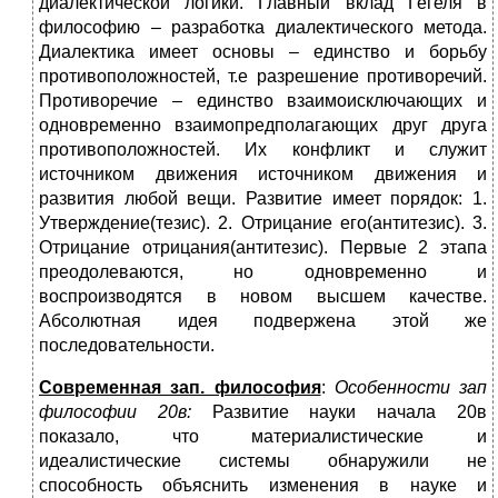
диалектической логики. Главный вклад Гегеля в
философию – разработка диалектического метода.
Диалектика имеет основы – единство и борьбу
противоположностей, т.е разрешение противоречий.
Противоречие – единство взаимоисключающих и
одновременно взаимопредполагающих друг друга
противоположностей. Их конфликт и служит
источником движения источником движения и
развития любой вещи. Развитие имеет порядок: 1.
Утверждение(тезис). 2. Отрицание его(антитезис). 3.
Отрицание отрицания(антитезис). Первые 2 этапа
преодолеваются, но одновременно и
воспроизводятся в новом высшем качестве.
Абсолютная идея подвержена этой же
последовательности.
Современная зап. философия
:
Особенности зап
философии 20в:
Развитие науки начала 20в
показало, что материалистические и
идеалистические системы обнаружили не
способность объяснить изменения в науке и