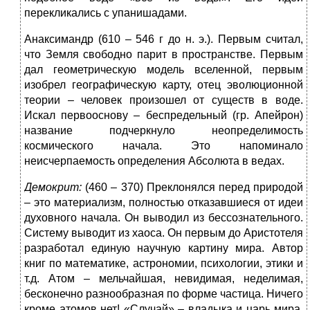
перекликались с упанишадами.
Анаксимандр (610 – 546 г до н. э.). Первым считал,
что Земля свободно парит в пространстве. Первым
дал геометрическую модель вселенной, первым
изобрел географическую карту, отец эволюционной
теории – человек произошел от существ в воде.
Искал первооснову – беспредельный (гр. Апейрон)
название подчеркнуло неопределимость
космического начала. Это напоминало
неисчерпаемость определения Абсолюта в ведах.
Демокрит:
(460 – 370) Преклонялся перед природой
– это материализм, полностью отказавшиеся от идеи
духовного начала. Он выводил из бессознательного.
Систему выводит из хаоса. Он первым до Аристотеля
разработал единую научную картину мира. Автор
книг по математике, астрономии, психологии, этики и
т.д. Атом – мельчайшая, невидимая, неделимая,
бесконечно разнообразная по форме частица. Ничего
кроме атомов нет! «Случай» – владыка и царь мира,