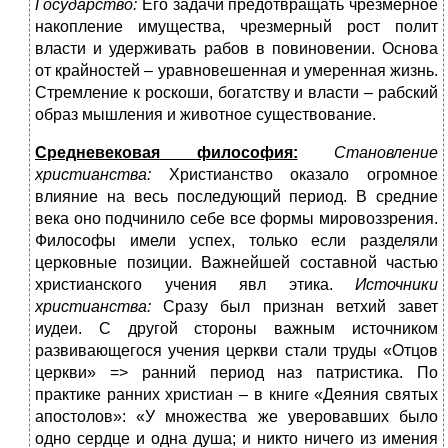
Государство:
Его задачи предотвращать чрезмерное
накопление имущества, чрезмерный рост полит
власти и удерживать рабов в повиновении. Основа
от крайностей – уравновешенная и умеренная жизнь.
Стремление к роскоши, богатству и власти – рабский
образ мышления и животное существование.
Средневековая философия:
Становление
христианства:
Христианство оказало огромное
влияние на весь последующий период. В средние
века оно подчинило себе все формы мировоззрения.
Философы имели успех, только если разделяли
церковные позиции. Важнейшей составной частью
христианского учения явл этика.
Источники
христианства:
Сразу был признан ветхий завет
иудеи. С другой стороны важным источником
развивающегося учения церкви стали труды «Отцов
церкви» => ранний период наз патристика. По
практике ранних христиан – в книге «Деяния святых
апостолов»: «У множества же уверовавших было
одно сердце и одна душа; и никто ничего из имения