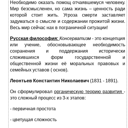
Необходимо оказать помощ отчаявшемуся человеку.
Мир безсмысленен, но сама жизнь – ценность ради
которой стоит жить. Угроза смерти заставляет
задуматься о смысле и содержании прожитой жизни.
Весь мир сейчас нах в пограничной ситуации!
Русская философия:
Консерватизм
- это концепция
или учение, обосновывающее необходимость
сохранения и поддержания исторически
сложившихся форм государственной и
общественной жизни её моральных правовых и
семейных уставов ( основ).
Леонтьев Константин Николаевич
(1831 - 1891).
Он сформулировал
органическую теорию развития
-
это сложный процесс из 3-х этапов:
- первичная простота
- цветущая сложность