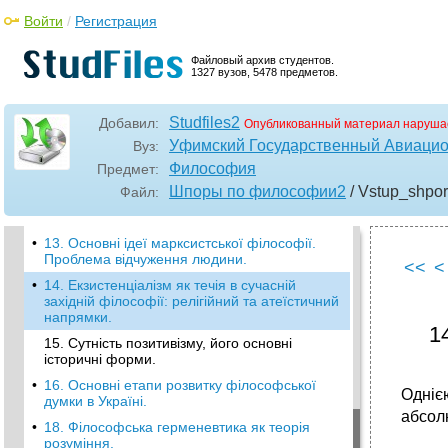
•
7. Натурфілософські та гуманістичні ідеї
Войти
/
Регистрация
філософії епохи Відродження.
•
8. Загальна характеристика філософії
Файловый архив студентов.
Нового часу. Емпіризм та раціоналізм.
1327 вузов, 5478 предметов.
•
9. Основні риси класичної німецької
філософії
Studfiles2
Добавил:
Опубликованный материал наруша
•
10. "Докритичний" та "критичний" періоди у
Уфимский Государственный Авиацио
Вуз:
творчості і. Канта.
Философия
Предмет:
•
11. Філософська система г. Гегеля і його
діалектичний метод.
Шпоры по философии2
/ Vstup_shpor
Файл:
•
12. Антропологічна філософія л. Фейєрбаха.
•
13. Основні ідеї марксистської філософії.
Проблема відчуження людини.
<<
<
•
14. Екзистенціалізм як течія в сучасній
західній філософії: релігійний та атеїстичний
напрямки.
1
15. Сутність позитивізму, його основні
історичні форми.
•
16. Основні етапи розвитку філософської
Одніє
думки в Україні.
абсолю
•
18. Філософська герменевтика як теорія
розуміння.