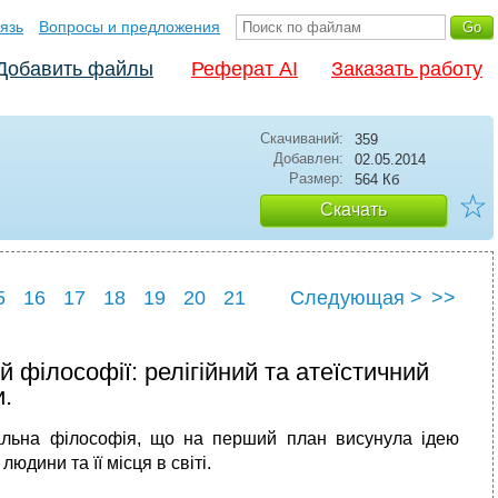
язь
Вопросы и предложения
Добавить файлы
Реферат AI
Заказать работу
Скачиваний:
359
Добавлен:
02.05.2014
Размер:
564 Кб
☆
Скачать
5
16
17
18
19
20
21
Следующая >
>>
5
26
ій філософії: релігійний та атеїстичний
.
ціальна філософія, що на перший план висунула ідею
дини та її місця в світі.