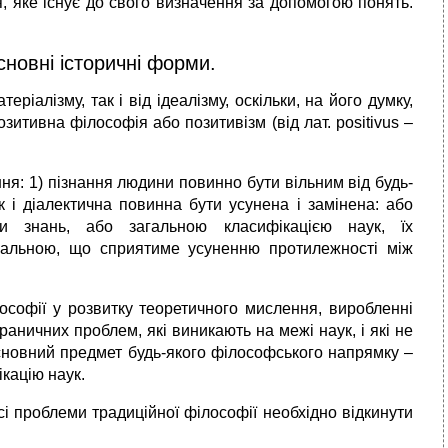
я, яке існує до свого визначення за допомогою понять.
основні історичні форми.
еріалізму, так і від ідеалізму, оскільки, на його думку,
зитивна філософія або позитивізм (від лат. positivus –
ня: 1) пізнання людини повинно бути вільним від будь-
к і діалектична повинна бути усунена і замінена: або
и знань, або загальною класифікацією наук, їх
ральною, що сприятиме усуненню протилежності між
ософії у розвитку теоретичного мислення, виробленні
раничних проблем, які виникають на межі наук, і які не
основний предмет будь-якого філософського напрямку –
кацію наук.
сі проблеми традиційної філософії необхідно відкинути