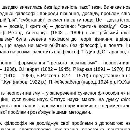
 швидко виявилась безпідставність такої тези. Виникає но
дньої філософії: природи пізнання, досвіду, проблем співв
рій “річ”, “субстанція”, елементів світу тощо. Це – друга іс
ie – досвід і критика) – дослівно: “критика досвіду”. 
оф Ріхард Авенаріус (1843 – 1896) і австрійський філ
ивізму” була зведена махізмом до теорії пізнання, відірв
а, що наука не може обійтись без філософії, її понять і м
ано на розумі, залежить від філософії” (Див. Д.С.Таранов, т.
нення і формування “третього позитивізму” – неопозитивіз
– 1936), О.Нейрат (1882 – 1945), Р.Карнап (1891 – 1970), Г
р (1910 – 1989), Б.Рассел (1872 – 1970) і представників н
 Т.Кун (народ. 1922 р.), П.Фейєрабенд (народ. 1924 р.), Ю.Ха
сть неопозитивізму – у запереченні сучасної філософії як 
цінці суспільних наук. Статус науки мають, на думку філ
ують свої знання з допомогою природничо-експериментальн
свої проблеми розв’язує іншими методами.
о, філософія не досліджує свої проблеми з допомогою на
алізація, спектрографія, фільтрація, перегонка, рентген