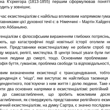
на К’єркегора (1813-1855) першим сформулював поняття
одить у зовнішнє.
 час екзистенціалізм є найбільш впливовим напрямком гуман
авниками цієї духовної течії є: в Німеччині – Мартін Хайдег
коло Аббаньяно.
енціалізм є філософським вираженням глибоких потрясінь, я
ють, що катастрофічні події новітньої історії оголили нес
ання. Представники екзистенціалізму не робили спроб пр
у моралі, релігії, мистецтва. В центрі їхньої уваги були п
ення людини до смерті, тощо. Основними проблемами ек
фія буття, гуманізм, проблема свободи та відповідальності
вим визначенням екзистенції є трансцендування, тобто
ценденція є “ніщо”, яке виступає як найглибша таємниця 
цендентного, пов’язуючи з ним життя і долю людини. Таке
ити два основних напрямки в екзистенціалізмі: релігійний 
 до самозаглиблення, що зробить можливим досягн
аглиблення, як стверджують представники релігійного екзис
ичний екзистенціалізм, на думку Сартра, є значно послідовні