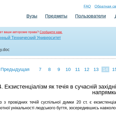
FAQ
Обратная св
Вузы
Предметы
Пользователи
ет ваши авторские права?
Сообщите нам.
нный Технический Университет
y
.doc
 Предыдущая
7
8
9
10
11
12
13
14
1
22
23
24
2
4. Екзистенціалізм як течія в сучасній західн
напрямки
ю з провідних течій суспільної думки 20 ст. є екзистен
тної унікальності людського буття, зосередившись навколо лю