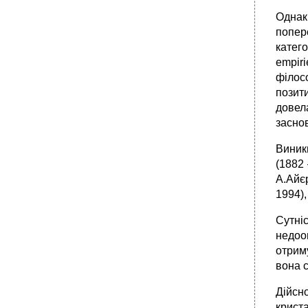
•
40. Розуміння пізнання як діалектичного й
Однак
культурно-історичного процесу взаємодії
попере
людини і світу. Об'єкт і суб'єкт пізнання.
катего
•
41. Проблема істини у філософії.
empir
Діалектична єдність абсолютної й відносної
істини. Істина й омана. Істина та правда.
філос
позит
•
42. Буденне та наукове пізнання. Форми і
методи наукового пізнання.
довел
•
43. Специфіка буття суспільства як співбуття
заснов
людей. Суспільне буття та суспільна
свідомість.
Виник
•
44. Структурованість соціальної системи.
(1882 
Основні елементи соціальної структури
А.Айє
суспільства та їх історичний характер.
1994),
45. Історична періодизація суспільного
розвитку: формаційний та цивілізаційннй,
Сутні
осьовий і хвильовий підходи.
недоо
•
46. Матеріальні фактори функціонування
отрим
суспільства. Єдність продуктивних сил та
виробничих відносин.
вона 
•
47. Сутнісні риси інформаційного
Дійсн
суспільства. Роль інформаційних і
комп'ютерних технологій у сучасному
крист