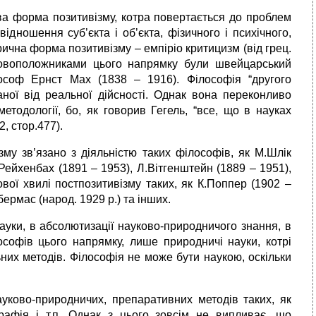
ва форма позитивізму, котра повертається до проблем
ідношення суб’єкта і об’єкта, фізичного і психічного,
торична форма позитивізму – емпіріо критицизм (від грец.
Основоположниками цього напрямку були швейцарський
ософ Ернст Мах (1838 – 1916). Філософія “другого
аної від реальної дійсності. Однак вона переконливо
етодології, бо, як говорив Гегель, “все, що в науках
2, стор.477).
му зв’язано з діяльністю таких філософів, як М.Шлік
.Рейхенбах (1891 – 1953), Л.Вітгенштейн (1889 – 1951),
ової хвилі постпозитивізму таких, як К.Поппер (1902 –
бермас (народ. 1929 р.) та інших.
науки, в абсолютизації науково-природничого знання, в
ософів цього напрямку, лише природничі науки, котрі
их методів. Філософія не може бути наукою, оскільки
уково-природничих, препаративних методів таких, як
ографія і т.п. Однак з цього зовсім не випливає, що