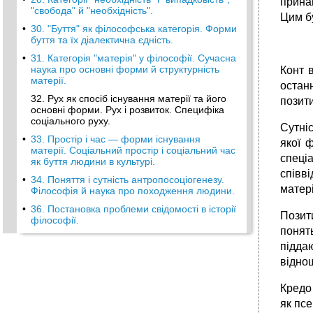
принай
"свобода" й "необхідність".
Цим б
•
30. "Буття" як філософська категорія. Форми
буття та їх діалектична єдність.
•
31. Категорія "матерія" у філософії. Сучасна
наука про основні форми й структурність
Конт в
матерії.
останн
32. Рух як спосіб існування матерії та його
позит
основні форми. Рух і розвиток. Специфіка
соціального руху.
Сутніс
•
33. Простір і час — форми існування
якої 
матерії. Соціальний простір і соціальний час
спеці
як буття людини в культурі.
співв
•
34. Поняття і сутність антропосоціогенезу.
матері
Філософія й наука про походження людини.
•
36. Постановка проблеми свідомості в історії
Позит
філософії.
понять
•
37. Роль праці, спілкування й мовлення у
підда
формуванні та розвитку свідомості.
відно
•
38. Взаємозв'язок діяльності, мислення та
мови.
Кредо
39. Структура свідомості. Свідомість і
як пс
несвідоме. Самосвідомість.