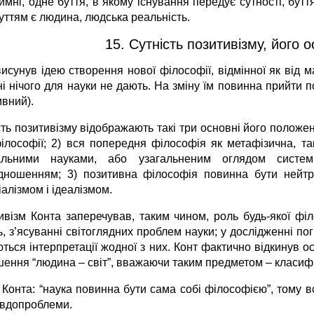
мні, одне буття, в якому існування передує сутності, бутт
уттям є людина, людська реальність.
15. Сутність позитивізму, його 
исунув ідею створення нової філософії, відмінної як від мат
і нічого для науки не дають. На зміну їм повинна прийти по
ивний).
ть позитивізму відображають такі три основні його положен
філософії; 2) вся попередня філософія як метафізична, та
альними науками, або узагальненим оглядом систем
ідношенням; 3) позитивна філософія повинна бути нейт
алізмом і ідеалізмом.
ивізм Конта заперечував, таким чином, роль будь-якої філ
, з’ясуванні світоглядних проблем науки; у дослідженні пог
ються інтерпретації жодної з них. Конт фактично відкинув 
шення “людина – світ”, вважаючи таким предметом – класифі
 Конта: “наука повинна бути сама собі філософією”, тому в
евдопроблеми.