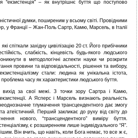
 “екзистенція” – як внутрішнє буття що поступово
істичної думки, поширеним у всьому світі. Провідними
ер, у Франції – Жан-Поль Сартр, Камю, Марсель, в Італії
кі спіткали західну цивілізацію 20 ст. Його прибічники
тійкість, слабкість, кінцевість будь-якого людського
оникнути в методологічні аспекти науки чи розкрити
итання провини та відповідальності, рішення та вибору,
зистенціалізму стали: людина як унікальна істота,
, проблема часу як характеристики людського буття.
 вихід за свої межі. З точки зору Сартра і Камю,
екзистенції. А Ясперс і Марсель визнають реальність
 неоднозначне тлумачення трансцендентного дає змогу
та атеїстичний. Перший закликає до руху від світу до
ення нового, “трансцендентного” виміру буття.
тенціалізму, є розширенням лише індивідуального “Я”.
шим. Він вчить, що навіть, коли Бога немає, то все ж є,