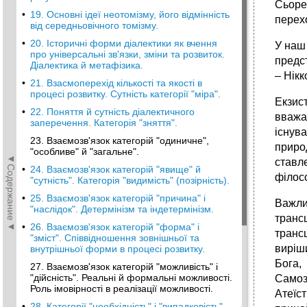
Сьоре
•
19. Основні ідеї неотомізму, його відмінність
перех
від середньовічного томізму.
•
20. Історичні форми діалектики як вчення
У наш
про універсальні зв'язки, зміни та розвиток.
предст
Діалектика й метафізика.
– Нік
•
21. Взасмоперехід кількості та якості в
процесі розвитку. Сутність категорії "міра".
Екзист
•
22. Поняття й сутність діалектичного
вважа
заперечення. Категорія "зняття".
існув
23. Взаємозв'язок категорій "одиничне",
природ
"особливе" й "загальне".
◄Содержание◄
ставл
•
24. Взаємозв'язок категорій "явище" й
філосо
"сутність". Категорія "видимість" (позірність).
•
25. Взаємозв'язок категорій "причина" і
Важли
"наслідок". Детермінізм та індетермінізм.
транс
•
26. Взаємозв'язок категорій "форма" і
транс
"зміст". Співвідношення зовнішньої та
виріш
внутрішньої форми в процесі розвитку.
Бога,
27. Взаємозв'язок категорій "можливість" і
"дійсність". Реальні й формальні можливості.
Самоз
Роль імовірності в реалізації можливості.
Атеїст
•
28. Категорії "необхідність" і "випадковість",