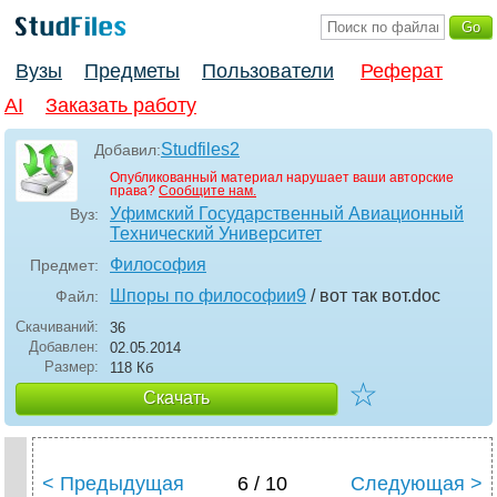
Вузы
Предметы
Пользователи
Реферат
AI
Заказать работу
Studfiles2
Добавил:
Опубликованный материал нарушает ваши авторские
права?
Сообщите нам.
Уфимский Государственный Авиационный
Вуз:
Технический Университет
Философия
Предмет:
Шпоры по философии9
/ вот так вот
.doc
Файл:
Скачиваний:
36
Добавлен:
02.05.2014
Размер:
118 Кб
☆
Скачать
< Предыдущая
6 / 10
Следующая >