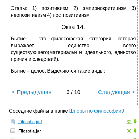
Этапы: 1) позитивизм 2) эмпириокритицизм 3)
неопозитивизм 4) постпозитивизм
Экза 14.
Бытие – это философская категория, которая
выражает единство всего
существующего(материальн и идеального, единство
причин и следствий).
Бытие – целое. Выделяются такие виды:
< Предыдущая
6 / 10
Следующая >
Соседние файлы в папке
Шпоры по философии9
Filosofia.jad
32
Filosofia.jar
30