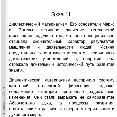
Экза 11.
диалектический материализм. Его основатели Маркс
и Энгельс истинное значение гегелевской
философии видели в том, что она принципиально
отрицала окончательный характер результатов
мышления и деятельности людей. Истина
представлялась не в качестве системы неизменных
догматических утверждений, а, напротив, она
отражала длительный исторический путь развития
знания.
Диалектический материализм воспринял систему
категорий гегелевской философии, однако,
►Содержание►
содержание категорий претерпело радикальные
изменения. Они стали выражать не саморазвитие
Абсолютного духа, а процессы развития,
протекающие в различных сферах материального и
духовного мира.