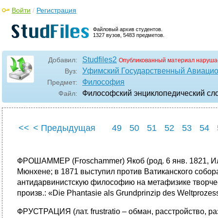
Войти
/
Регистрация
Файловый архив студентов.
1327 вузов, 5483 предметов.
Studfiles2
Добавил:
Опубликованный материал наруша
Уфимский Государственный Авиацио
Вуз:
Философия
Предмет:
Философский энциклопедический сл
Файл:
<<
< Предыдущая
49
50
51
52
53
54
ФРОШАММЕР (Froschammer) Якоб (род. 6 янв. 1821, Илк
Мюнхене; в 1871 выступил против Ватиканского собо
антидарвинистскую философию на метафизике творческ
произв.: «Die Phantasie als Grundprinzip des Weltprozes
ФРУСТРАЦИЯ (лат. frustratio – обман, расстройство, 