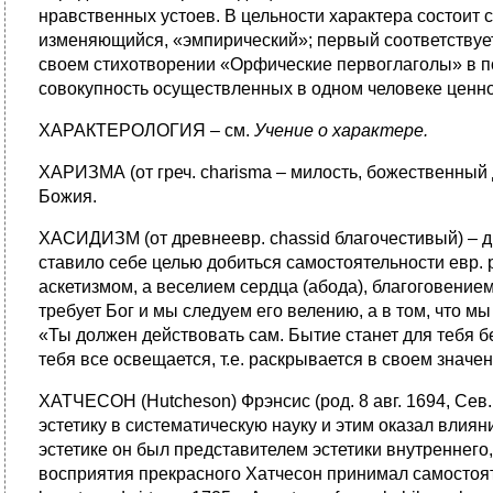
нравственных устоев. В цельности характера состоит 
изменяющийся, «эмпирический»; первый соответствуе
своем стихотворении «Орфические первоглаголы» в по
совокупность осуществленных в одном человеке ценн
ХАРАКТЕРОЛОГИЯ – см.
Учение о
характере.
ХАРИЗМА (от греч. charisma – милость, божественный
Божия.
ХАСИДИЗМ (от древнеевр. chassid благочестивый) – дв
ставило себе целью добиться самостоятельности евр. 
аскетизмом, а веселием сердца (абода), благоговением
требует Бог и мы следуем его велению, а в том, что м
«Ты должен действовать сам. Бытие станет для тебя б
тебя все освещается, т.е. раскрывается в своем значен
ХАТЧЕСОН (Hutcheson) Фрэнсис (род. 8 авг. 1694, Сев.
эстетику в систематическую науку и этим оказал влия
эстетике он был представителем эстетики внутреннего
восприятия прекрасного Хатчесон принимал самостоятельн