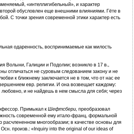
изменяемый, «интеллигибельный», и характер
 второй обусловлен еще внешними влияниями. Гёте в
ой. С точки зрения современной этики характер есть
ельная одаренность, воспринимаемые как милость
я Волыни, Галиции и Подолии; возникло в 17 в.,
жны отличаться не суровым следованием закону и не
любви к ближнему заключается не в том, что от нас ее
завершением евр. религии. И она возвещает каждому:
 любовно, и не найдешь в нем смысла для себя; через
профессор. Примыкал к
Шефтсбери,
преобразовал
жность современной ему итало-франц. формальной
но расчлененном многообразии; в качестве основы для
роизв.: «Inquiry into the original of our ideas of