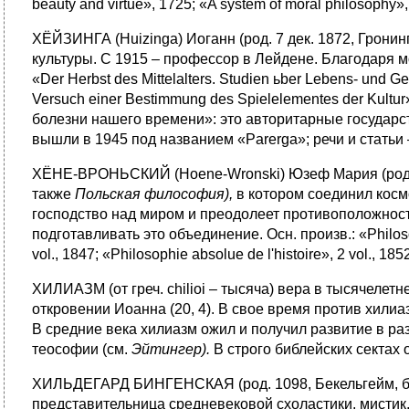
beauty and virtue», 1725; «A system of moral philosophy»,
ХЁЙЗИНГА (Huizinga) Иоганн (род. 7 дек. 1872, Гронин
культуры. С 1915 – профессор в Лейдене. Благодаря м
«Der Herbst des Mittelalters. Studien ьber Lebens- und 
Versuch einer Bestimmung des Spielelementes der Kultu
болезни нашего времени»: это авторитарные государст
вышли в 1945 под названием «Parerga»; речи и статьи 
ХЁНЕ-ВРОНЬСКИЙ (Hoene-Wronski) Юзеф Мария (род. 24 
также
Польская философия),
в котором соединил косм
господство над миром и преодолеет противоположност
подготавливать это объединение. Осн. произв.: «Philosop
vol., 1847; «Philosophie absolue de l'histoire», 2 vol., 185
ХИЛИАЗМ (от греч. chilioi – тысяча) вера в тысячеле
откровении Иоанна (20, 4). В свое время против хилиа
В средние века хилиазм ожил и получил развитие в раз
теософии (см.
Эйтингер).
В строго библейских сектах 
ХИЛЬДЕГАРД БИНГЕНСКАЯ (род. 1098, Бекельгейм, близ
представительница средневековой схоластики, мисти