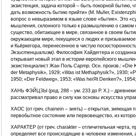
экзистенция, задача которой – быть покорной бытию, 
дать возможность бытию прийти» (M. Mьller, Existenzph
вопрос о невыразимом в языке слове «бытие». Это «су
мышления, склонного только к размышлению о самом се
существо, обитающее в мире, связанное в своем быти
окружающем мире, пекущееся о людях и призываемое с
и Кьёркегора, перенесенное в чистую посюсторонность
Экзистенциализм).
Философия Хайдеггера и созданна
открывает новый этап в истории европейского мышлен
экзистенциалист Жан Поль
Сартр.
Осн. произв.: «Die 
der Metaphysik», 1929; «Was ist Methaphysik?», 1930; «P
1950; «Der Feldweg», 1953; «Was heiЯt Denken?», 1954; 
ХАНЬ ФЭЙЦЗЫ (род. 288 – ум. 233 до Р. X.) – древн
рассматривал право и силу как основы искусства упра
ХАОС (от греч. chainein – зиять) – открытая, зияющая
первобытное состояние или первовещество, из которог
ХАРАКТЕР (от греч. charakter – отличительная черта, 
определяет все происходящие в человеке изменения, 