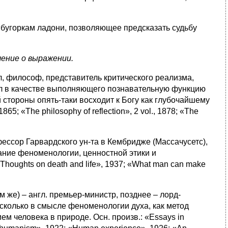
и бугоркам ладони, позволяющее предсказать судьбу
чение о выражении.
л, философ, представитель критического реализма,
ал в качестве выполняющего познавательную функцию
стороны опять-таки восходит к Богу как глубочайшему
; «The philosophy of reflection», 2 vol., 1878; «The
офессор Гарвардского ун-та в Кембридже (Массачусетс),
ание феноменологии, ценностной этики и
«Thoughts on death and life», 1937; «What man can make
м же) – англ. премьер-министр, позднее – лорд-
 сколько в смысле феноменологии духа, как метод
м человека в природе. Осн. произв.: «Essays in