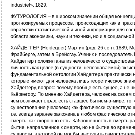
industriel», 1829.
ФУТУРОЛОГИЯ – в широком значении общая концепция 
прогнозируемых процессов, происходящих как в практи
обработки статистической и иной информации для сос
области экономики, науки и техники, но и в социально
ХАЙДЕГГЕР (Heidegger) Мартин (род. 26 сент. 1889, Ме
Фрайберге, затем в Брейсгау. Ученик и последователь
Хайдеггер положил анализ человеческого существовани
личность как целое (в сущности, непознаваемой) экзис
фундаментальной онтологии Хайдеггера практически 
которые имеют для человека лишь теоретическое значе
Хайдеггеру, вопрос: почему вообще есть сущее, а не н
Кьёркегору. По мнению Хайдеггера, человек на своем
чем возникает страх, есть ставшее бытием-в-мире; то,
существование (человека) как фактически существую
т.е. всегда заранее заложена в любом фактическом от
смерть, как скоро оно есть. Заброшенность в смерть р
бытие, направленное к смерти, но не бытие во времени
сущности, в которой он мог бы выступить самостоятел