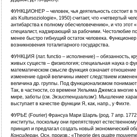
ФУНКЦИОНЕР – человек, чья деятельность состоит в т
als Kultursoziologie», 1950) считает, что «четвертый 
антибарства к полному обесчеловечению», и что этот
специалист, надзирающий за рабочими. Честолюбие по
менее быстро гибнущий остаток человека. Функционер
возникновения тоталитарного государства.
ФУНКЦИЯ (лат. functio – исполнение) – обязанность, к
живых существ – физиология; специальная наука о фу
математическом смысле функция означает отношение 
изменение одной величины имеет следствием изменени
величина др. группы. Под функционализмом понимают 
Так, в частности, со времени Уильяма Джемса многие 
мире, заботы (см.
Экзистенциализм').
Мышление характ
выступает в качестве функции Я, как, напр., у Фихте.
ФУРЬЕ (Fourier) Франсуа Мари Шарль (род. 7 апр. 1772
институты, поскольку они препятствуют естественном
принцип и предлагал создать новый экономический об
Консидеран
.
Осн. произв.: «Theorie des quatre mouvement