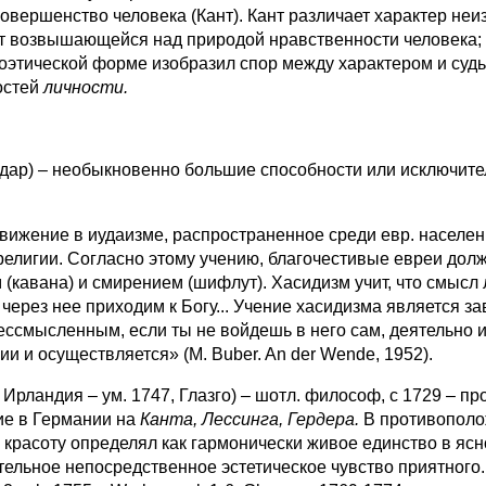
совершенство человека (Кант). Кант различает характер не
т возвышающейся над природой нравственности человека;
этической форме изобразил спор между характером и судьб
остей
личности.
 дар) – необыкновенно большие способности или исключит
ижение в иудаизме, распространенное среди евр. населени
религии. Согласно этому учению, благочестивые евреи дол
 (кавана) и смирением (шифлут). Хасидизм учит, что смысл 
ы через нее приходим к Богу... Учение хасидизма является 
ессмысленным, если ты не войдешь в него сам, деятельно и
ии и осуществляется» (M. Buber. An der Wende, 1952).
 Ирландия – ум. 1747, Глазго) – шотл. философ, с 1729 – 
ние в Германии на
Канта, Лессинга, Гердера.
В противополо
, красоту определял как гармонически живое единство в яс
ое непосредственное эстетическое чувство приятного. Осн. п