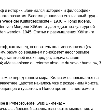
ософ и историк. Занимался историей и философией
ного развития. Блестяще написан его главный труд –
ue Wege der Kulturgeschichte», 1930; «Homo ludens.
atten von Morgen» Хёйзинга дает «диагноз культурной
den wereld», 1945. Статьи и размышления Хёйзинга
соф, кантианец, основатель пол. мессианизма (см.
ому, разум со временем приобретет неоспоримое
дставителей всех народов; задача славян –
14; «Messianisme ou reforme absolue du savoir humain», 3
на земле перед концом мира. Хилиазм основывается на
сячелетнее царство началось уже с рождением Христа.
ещенцев и гусситов, в Новое время – в пиетизме и
е в Рупертсберге, близ Бингена) –
личалась большой созерцательностью мышления, а