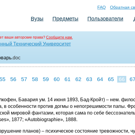
FAQ
Обратная св
Вузы
Предметы
Пользователи
ет ваши авторские права?
Сообщите нам.
нный Технический Университет
оварь
.doc
55
56
57
58
59
60
61
62
63
64
65
66
6
офен, Бавария ум. 14 июня 1893, Бад-Кройт) – нем. филос
ра, в особенности против догмы о непогрешимости папы. 
ой мировой фантазии, которая сама по себе бессознательна
ses», 1877; «Autobiographie», 1888.
разрушение планов) – психическое состояние тревожности, ч