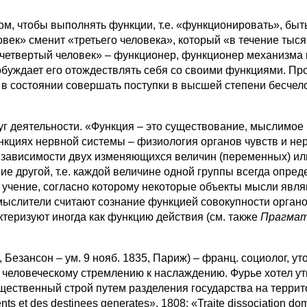
ом, чтобы выполнять функции, т.е. «функционировать», быт
человек» сменит «третьего человека», который «в течение тыс
 «четвертый человек» – функционер, функционер механизма 
буждает его отождествлять себя со своими функциями. Про
 в состоянии совершать поступки в высшей степени бесчел
руг деятельности. «Функция – это существование, мыслимое 
нкциях нервной системы – физиология органов чувств и нер
зависимости двух изменяющихся величин (переменных) или
е другой, т.е. каждой величине одной группы всегда опре
учение, согласно которому некоторые объекты мысли являю
мыслители считают сознание функцией совокупности органов 
еризуют иногда как функцию действия (см. также
Прагмат
, Безансон – ум. 9 нояб. 1835, Париж) – франц. социолог, 
у человеческому стремлению к наслаждению. Фурье хотел у
щественный строй путем разделения государства на терри
s et des destinees generates», 1808; «Traite dissociation dom