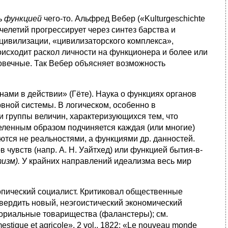
ь
функцией
чего-то. Альфред Вебер («Kulturgeschichte
ячелетий прогрессирует через синтез барства и
цивилизации, «цивилизаторского комплекса»,
исходит раскол личности на функционера и более или
овечные. Так Вебер объясняет возможность
нами в действии» (Гёте). Наука о функциях органов
вной системы. В логическом, особенно в
 группы величин, характеризующихся тем, что
деленным образом подчиняется каждая (или многие)
тся не реальностями, а функциями др. данностей.
чувств (напр. А. Н. Уайтхед) или функцией бытия-в-
изм).
У крайних направлений идеализма весь мир
утопический социалист. Критиковал общественные
твердить новый, неэгоистический экономический
ториальные товарищества (фаланстеры); см.
estique et agricole», 2 vol., 1822; «Le nouveau monde