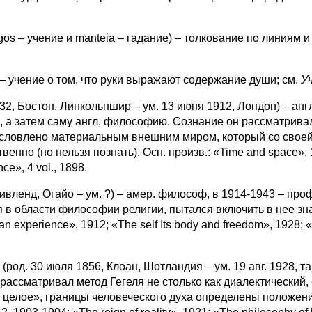
s – учение и manteia – гадание) – толкование по линиям 
 – учение о том, что руки выражают содержание души; см.
У
2, Бостон, Линкольншир – ум. 13 июня 1912, Лондон) – анг
, а затем саму англ, философию. Сознание он рассматрив
условлено материальным внешним миром, который со своей 
но (но нельзя познать). Осн. произв.: «Time and space», 1865
ce», 4 vol., 1898.
ливленд, Огайо – ум. ?) – амер. философ, в 1914-1943 – пр
 в области философии религии, пытался включить в нее зн
n experience», 1912; «The self Its body and freedom», 1928; 
од. 30 июля 1856, Клоан, Шотландия – ум. 19 авг. 1928, та
 рассматривал метод Гегеля не столько как диалектический,
 целое», границы человеческого духа определены положение