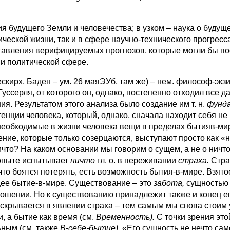
будущего Земли и человечества; в узком – наука о буду
ческой жизни, так и в сфере научно-технического прогресс
тавления верифицируемых прогнозов, которые могли бы по
й и политической сфере.
скирх, Баден – ум. 26 маяЭУб, там же) – нем. философ-экз
 Гуссерля, от которого он, однако, постепенно отходил все
я. Результатом этого анализа было создание им т. н.
фунд
тенции человека, который, однако, сначала находит себя не 
необходимые в жизни человека вещи в пределах бытияв-мир
ние, которые только созерцаются, выступают просто как «
ичто? На каком основании мы говорим о сущем, а не о ничто
 опыте испытывает
ничто
гл. о. в переживании
страха.
Стра
 что боятся потерять, есть возможность бытия-в-мире. Взято
щее бытие-в-мире. Существование – это
забота,
сущностью 
ношении. Но к существованию принадлежит также и конец е
аскрывается в явлении страха – тем самым мы снова стоим у
, а бытие как время (см.
Временность).
С точки зрения это
ьным (см. также
В-себе-бытие).
«Его сущность не нечто сам