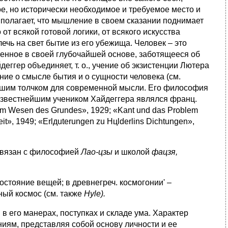
ое, но исторически необходимое и требуемое место и
ер полагает, что мышление в своем сказании поднимает
 всякой готовой логики, от всякого искусства
чь на свет бытие из его убежища. Человек – это
оенное в своей глубочайшей основе, заботящееся об
гер объединяет, т. о., учение об экзистенции Лютера
ние о смысле бытия и о сущности человека (см.
йшим толчком для современной мысли. Его философия
звестнейшим учеником Хайдеггера являлся франц.
Vom Wesen des Grundes», 1929; «Kant und das Problem
it», 1949; «Erlдuterungen zu Hцlderlins Dichtungen»,
 связан с философией
Лао-цзы
и школой
фацзя,
остояние вещей; в древнегреч. космогонии' –
ный космос (см. также
Hyle
).
в его манерах, поступках и складе ума. Характер
иям, представляя собой основу личности и ее