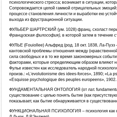
психологического стресса; возникает в ситуации, кот
Сопровождается целой гаммой отрицательных эмоций: 
процессе становления личности и выработки ею усто
выхода из фрустрационной ситуации.
ФУЛЬБЕР ШАРТРСКИЙ (ум. 1028) франц. схоласт перио
Французская философия),
в которой затем в течение
ФУЛЬЕ (Fouiollee) Альфред (род. 18 окт. 1838, Ла-Пуэз
кантовской проблемы отношения между (нравственной)
сила свободных и в то же время закономерных событи
факторами, которые определяющим образом влияют на е
Фулье известен как исследователь народной психолог
произв.: «L'evolutionisme des idees-forces», 1890; «La p
«Esquisse psychologique des peuples europeens», 1902.
ФУНДАМЕНТАЛЬНАЯ ОНТОЛОГИЯ (от лат. fundamentum – о
существование с целью понять бытие (как присутств
показывает, как бытие обнаруживается в существовани
ФУНКЦИОНАЛЬНАЯ ПСИХОЛОГИЯ – психология как сос
Д.Дьюи, Д.Р.Энджел).