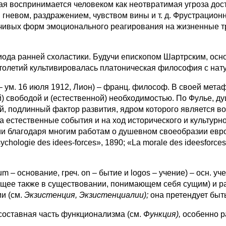
орая воспринимается человеком как неотвратимая угроза до
гневом, раздражением, чувством вины и т. д. Фрустрационн
йчивых форм эмоционального реагирования на жизненные тр
да ранней схоластики. Будучи епископом Шартрским, осн
 столетий культивировалась платоническая философия с на
 – ум. 16 июля 1912, Лион) – франц. философ. В своей мета
 свободой и (естественной) необходимостью. По Фулье, д
й, подлинный фактор развития, ядром которого является в
стественные события и на ход исторического и культурного
ии благодаря многим работам о душевном своеобразии евро
sychologie des idees-forces», 1890; «La morale des ideesforces
снование, греч. on – бытие и logos – учение) – осн. уче
ующее также в существовании, понимающем себя сущим) и 
и (см.
Экзистенция, Экзистенциалии);
она претендует быт
тавная часть функционализма (см.
Функция),
особенно р