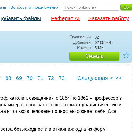
язь
Вопросы и предложения
Добавить файлы
Реферат AI
Заказать работу
Скачиваний:
32
Добавлен:
02.05.2014
Размер:
5 Мб
☆
Скачать
7
68
69
70
71
72
73
Следующая >
>>
оф, католич. священник, с 1854 по 1862 – профессор в
Фрошаммер основывает свою антиматериалистическую и
 и только в человеке полностью сознает себя. Осн.
увства безысходности и отчаяния; одна из форм