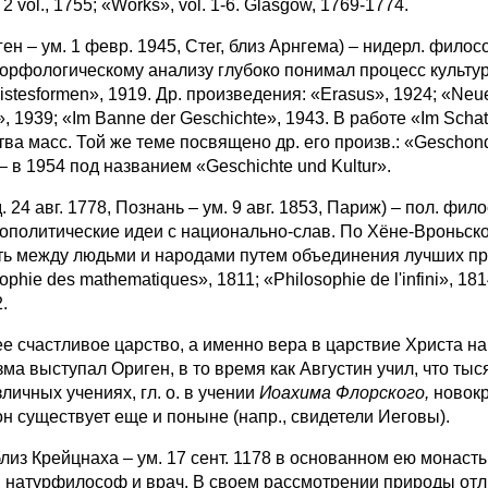
 2 vol., 1755; «Works», vol. 1-6. Glasgow, 1769-1774.
ген – ум. 1 февр. 1945, Стег, близ Арнгема) – нидерл. фил
орфологическому анализу глубоко понимал процесс культур
Geistesformen», 1919. Др. произведения: «Erasus», 1924; «Ne
r», 1939; «Im Banne der Geschichte», 1943. В работе «Im Sch
ва масс. Той же теме посвящено др. его произв.: «Geschon
– в 1954 под названием «Geschichte und Kultur».
авг. 1778, Познань – ум. 9 авг. 1853, Париж) – пол. фило
ополитические идеи с национально-слав. По Хёне-Вроньск
ь между людьми и народами путем объединения лучших пре
hie des mathematiques», 1811; «Philosophie de l'infini», 18
2.
тнее счастливое царство, а именно вера в царствие Христа 
зма выступал Ориген, в то время как Августин учил, что ты
личных учениях, гл. о. в учении
Иоахима Флорского,
новокр
он существует еще и поныне (напр., свидетели Иеговы).
 Крейцнаха – ум. 17 сент. 1178 в основанном ею монастыр
к, натурфилософ и врач. В своем рассмотрении природы от