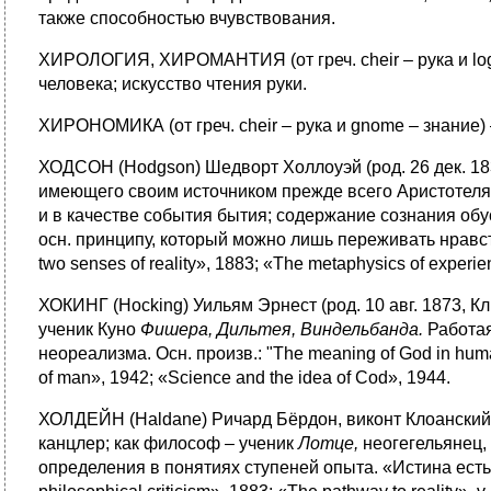
также способностью вчувствования.
ХИРОЛОГИЯ, ХИРОМАНТИЯ (от греч. cheir – рука и logo
человека; искусство чтения руки.
ХИРОНОМИКА (от греч. cheir – рука и gnome – знание)
ХОДСОН (Hodgson) Шедворт Холлоуэй (род. 26 дек. 183
имеющего своим источником прежде всего Аристотеля
и в качестве события бытия; содержание сознания об
осн. принципу, который можно лишь переживать нравствен
two senses of reality», 1883; «The metaphysics of experien
ХОКИНГ (Hocking) Уильям Эрнест (род. 10 авг. 1873, К
ученик Куно
Фишера
,
Дильтея
,
Виндельбанда
.
Работая
неореализма. Осн. произв.: "The meaning of God in huma
of man», 1942; «Science and the idea of Cod», 1944.
ХОЛДЕЙН (Haldane) Ричард Бёрдон, виконт Клоанский (р
канцлер; как философ – ученик
Лотце,
неогегельянец,
определения в понятиях ступеней опыта. «Истина есть