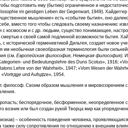
чтобы подготовить ему (бытию) ограниченное и недостаточн
ilosophie im geistigen Leben der Gegenwart, 1949). Хайдегг
щественное мышление» есть «событие бытия», оно далеко от
бе, вместо того чтобы следовать своему назначению: извле
и с космосом и с др. людьми, существо понимающее, настр
мертью к своей самой подлинной возможности бытия. Хайдег
, с исторической герменевтикой Дильтея, создает новое уче
я им необычная своеобразная терминология были сильне
ия (см.
Европейская философия, Немецкая философия).
И
Kategorien- und Bedeutungslehre des Duns Scotus», 1916; «
latons Lehre von der Wahrheit», 1947; «Vom Wesen der Wahrhe
«Vortrдge und Aufsдtze», 1954.
екит. философ. Своим образом мышления и мировоззрением
вления.
 пропасть; беспорядочное, бесформенное, неопределенное с
о возник или был создан рукой Творца мир как упорядочен
признак) – особенность поведения человека, проявляющаяся 
а также силу сопротивления по отношению к внешним влиян