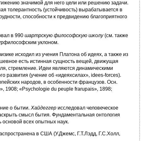
стижению значимой для него цели или решению задачи.
ая толерантность (устойчивость) вырабатывается в
удности, способности к предвидению благоприятного
овал в 990
шартрскую философскую школу
(см. также
турфилософским уклоном.
физике исходил из учения Платона об идеях, а также из
ушевное есть истинная сущность вещей, движущая
оля, стремление. Идеи являются динамическими
 развития (учение об «идеяхсилах», idees-forces).
пейских народов, в особенности французов. Осн.
», 1908; «Psychologie du peuple frarupais», 1898;
ние о бытии.
Хайдеггер
исследовал человеческое
раскрыть смысл бытия. Фундаментальная онтология
ь основой всех опытных наук.
аспространена в США (У.Джемс, Г.Т.Лэдд, Г.С.Холл,