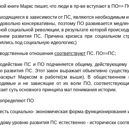
ной книге Маркс пишет, что люди в пр-ве вступают в ПО=> П
аходящиеся в зависимости от ПС, являются необходимым 
довольно консервативны, поэтому ПО развивается медлен
ной социальной революции, в результате которой происхо
внем развития ПС. Причина кризиса при социальном стр
нялись под социальную идеологию;)
водственные отношения
соответствуют
ПС. ПО==ПС;
одействие ПС и ПО подчиняется общему, действующему н
ю развития ПС. Этот закон выражает объективно существ
аскрыт Марксом в работе(см выше). В общественном п
одимые и не зависящие от их воли ПО, соответствующ
ает суть основного принципа мат понимания истории.
 определяют ПО
 есть социально- экономическая форма функционирования 
ждому уровню развития ПС естественно - исторически соот