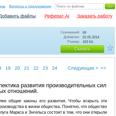
язь
Вопросы и предложения
Добавить файлы
Реферат AI
Заказать работу
Скачиваний:
68
Добавлен:
02.05.2014
Размер:
433 Кб
☆
Скачать
8
19
20
21
22
23
24
Следующая >
>>
8
29
лектика развития производительных сил
ных отношений.
ее общие законы его развития. Чтобы вскрыть эти
роизводства в жизни общества. Понятно, что общество
уга Маркса и Энгельса состоит в том, что они открыли