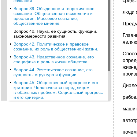
средс
сознания.
•
Вопрос 39. Обыденное и теоретическое
люди 
сознание. Общественная психология и
идеология. Массовое сознание,
общественное мнение.
Предм
Вопрос 40. Наука, ее сущность, функции,
Главн
закономерности развития.
являю
•
Вопрос 42. Политическое и правовое
сознание, их роль в общественной жизни.
Способ
•
Вопрос 43. Нравственное сознание, его
опред
специфика и роль в жизни общества.
жизне
•
Вопрос 44. Эстетическое сознание, его
произ
сущность, структура и функции.
•
Вопрос 45. Общественный прогресс и его
Диале
критерии. Человечество перед лицом
глобальных проблем. Социальный прогресс
рабов
и его критерий.
•
Вопрос 46. Общественное производство и
машинн
его структура: материальное и духовное
производство.
автотр
•
Вопрос 47. Сущность диалектико-
материалистического подхода к обществу и
почем
его истории.