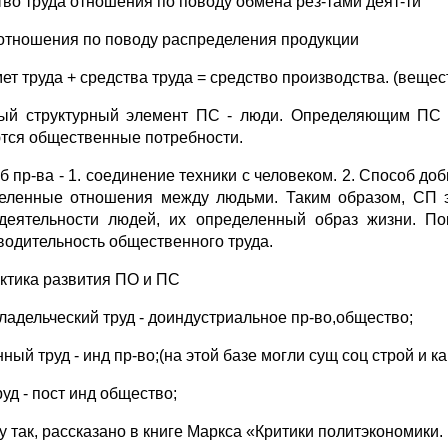
тво труда отношения по поводу обмена рез-тами деят-ти
отношения по поводу распределения продукции
ет труда + средства труда = средство производства. (веще
ый структурный элемент ПС - люди. Определяющим ПС я
тся общественные потребности.
 пр-ва - 1. соединение техники с ­­­­­человеком. 2. Способ
еленные отношения между людьми. Таким образом, СП эт
деятельности людей, их определенный образ жизни. По
водительность общественного труда.
ктика развития ПО и ПС
ладельческий труд - доиндустриальное пр-во,общество;
ый труд - инд пр-во;(на этой базе могли сущ соц строй и кап
уд - пост инд общество;
у так, рассказано в книге Маркса «Критики политэкономики