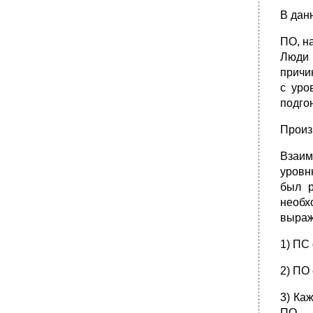
•
Вопрос 48. Религиозное и атеистическое
В дан
сознание: сущность, функции, специфика.
•
Вопрос 49. Понятие культуры. Единство и
ПО, н
многообразие культур.
Люди 
•
Вопрос 50. Понятие цивилизации.
причи
Цивилизация как социокультурное явление.
с уро
Мировая цивилизация и основные этапы ее
становления и развития.
подго
Произ
Взаим
уровн
был р
необх
выраж
1) ПС
2) ПО
3) Ка
ПО.