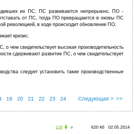
одивших их ПС. ПС развиваются непрерывно, ПО -
отставать от ПС, тогда ПО превращаются в оковы ПС
ной революцией, в ходе происходит обновление ПО.
кает кризис.
, о чем свидетельствует высокая производительность
ности сдерживают развитие ПС, о чем свидетельствует
водства следует установить такие производственные
8
19
20
21
22
23
24
Следующая >
>>
8
29
118
620 Кб
02.05.2014
#