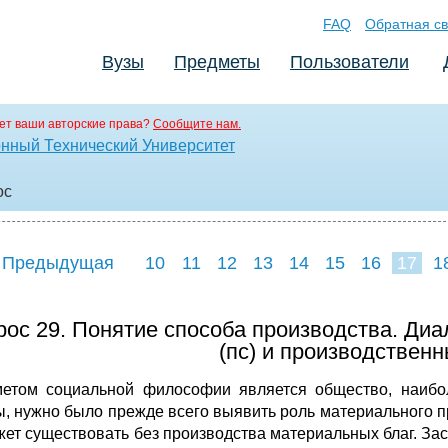
FAQ
Обратная св
Вузы
Предметы
Пользователи
ет ваши авторские права?
Сообщите нам.
нный Технический Университет
oc
 Предыдущая
10
11
12
13
14
15
16
17
1
25
26
27
2
рос 29. Понятие способа производства. Диа
(пс) и производствен
етом социальной философии является общество, наибол
ы, нужно было прежде всего выявить роль материального п
жет существовать без производства материальных благ. Засл