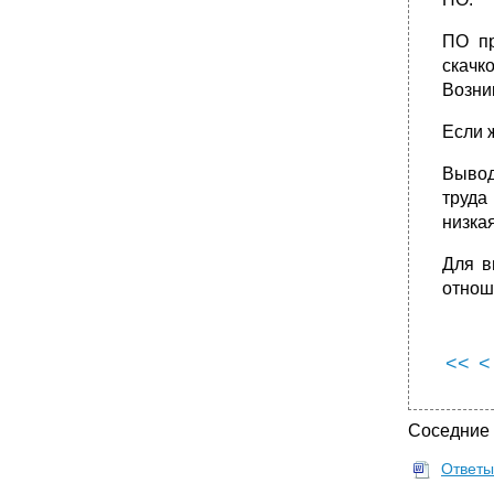
ПО пр
скачк
Возни
Если 
Вывод
труда
низка
Для в
отнош
<<
<
Соседние
Ответы