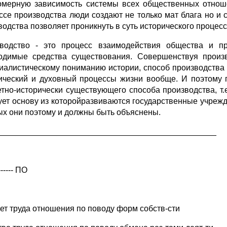
омерную зависимость системы всех общественных отноше
ссе производства люди создают не только мат блага но и
водства позволяет проникнуть в суть исторического процес
водство - это процесс взаимодействия общества и п
одимые средства существования. Совершенствуя произв
иалистическому пониманию истории, способ производства
ический и духовный процессы жизни вообще. И поэтому 
етно-исторически существующего способа производства, т
ует основу из которойразвиваются государственные учрежден
ых они поэтому и должны быть объяснены.
_______________________________________________
------ ПО
ет труда отношения по поводу форм собств-сти