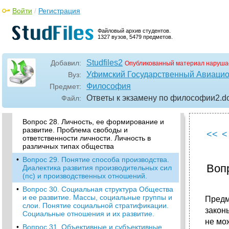
теория, концепция.
Войти
/
Регистрация
Вопрос 24. Проблема метода философии.
Диалектика и Метафизика.
Файловый архив студентов.
1327 вузов, 5479 предметов.
•
Вопрос 25. Особенности Античной
философии.
•
Вопрос 26. Немецкая классическая
Studfiles2
Добавил:
Опубликованный материал наруша
Философия.
Уфимский Государственный Авиацио
Вуз:
•
Вопрос 27. Общество как целостная,
Философия
Предмет:
саморазвивающаяся система. Основные
Ответы к экзамену по философии2
.d
Файл:
сферы общественной жизни и их
взаимосвязь.
Вопрос 28. Личность, ее формирование и
развитие. Проблема свободы и
<<
<
ответственности личности. Личность в
различных типах общества
•
Вопрос 29. Понятие способа производства.
Воп
Диалектика развития производительных сил
(пс) и производственных отношений.
•
Вопрос 30. Социальная структура Общества
и ее развитие. Массы, социальные группы и
Предм
слои. Понятие социальной стратификации.
закон
Социальные отношения и их развитие.
не мо
•
Вопрос 31. Объективные и субъективные