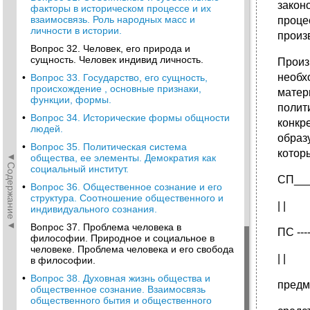
закон
факторы в историческом процессе и их
взаимосвязь. Роль народных масс и
проце
личности в истории.
произ
Вопрос 32. Человек, его природа и
сущность. Человек индивид личность.
Произ
необх
•
Вопрос 33. Государство, его сущность,
происхождение , основные признаки,
матер
функции, формы.
полит
•
Вопрос 34. Исторические формы общности
конкр
людей.
образ
•
Вопрос 35. Политическая система
котор
◄Содержание◄
общества, ее элементы. Демократия как
социальный институт.
СП___
•
Вопрос 36. Общественное сознание и его
структура. Соотношение общественного и
| |
индивидуального сознания.
Вопрос 37. Проблема человека в
ПС ---
философии. Природное и социальное в
человеке. Проблема человека и его свобода
| |
в философии.
•
Вопрос 38. Духовная жизнь общества и
предм
общественное сознание. Взаимосвязь
общественного бытия и общественного