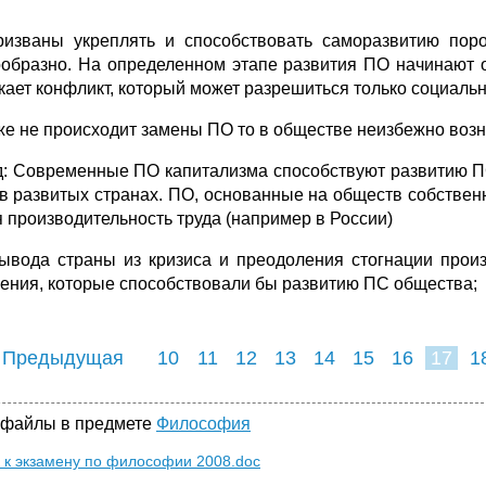
изваны укреплять и способствовать саморазвитию пор
ообразно. На определенном этапе развития ПО начинают 
кает конфликт, который может разрешиться только социаль
же не происходит замены ПО то в обществе неизбежно возни
: Современные ПО капитализма способствуют развитию ПС
 в развитых странах. ПО, основанные на обществ собствен
я производительность труда (например в России)
ывода страны из кризиса и преодоления стогнации произ
ения, которые способствовали бы развитию ПС общества;
 Предыдущая
10
11
12
13
14
15
16
17
1
25
26
27
2
 файлы в предмете
Философия
 к экзамену по философии 2008.doc