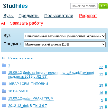
Вузы
Предметы
Пользователи
Реферат
AI
Заказать работу
Вуз
Предмет
Развернуть все
1
22
15.09.12 Диф. та інтегр.числення ф-цій однієї змінної
12
практикум2013(ст.82-83)
16ВАР 1СЕМ. ТИПОВИЙ
29
18 ВАРИАНТ
16
19.09.12matan PRAKTYKUM
9
2012-12_dek В-ТЫ 3 6 7
13