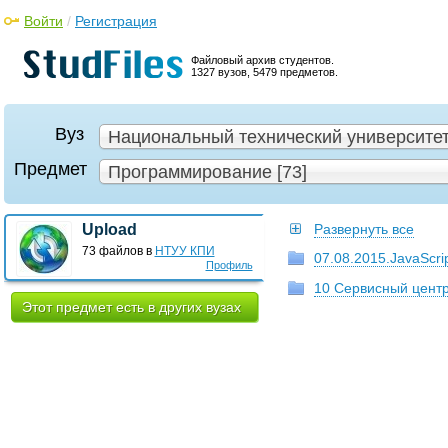
Войти
/
Регистрация
Файловый архив студентов.
1327 вузов, 5479 предметов.
Вуз
Национальный технический университет
Предмет
Программирование [73]
Upload
Развернуть все
73 файлов в
НТУУ КПИ
07.08.2015.JavaScri
Профиль
10 Сервисный центр
Этот предмет есть в других вузах