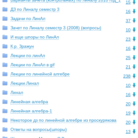
Варианты зачета (контрольных) по линалу 2010 год_1
15
ДЗ по Линалу семестр 3
16
Задачи по ЛинАл
37
Зачет по Линалу семестр 3 (2008) (вопросы)
10
И еще шпоры по ЛинАл
23
К.р. Зражун
16
Лекции по линАл
25
Лекции по ЛинАл в gif
21
Лекции по линейной алгебре
238
Лекции.Линал
10
Линал
16
Линейная алгебра
20
Линейная алгебра-1
19
Некоторое дз по линейной алгебре из проскурякова
20
Ответы на вопросы(шпоры)
13