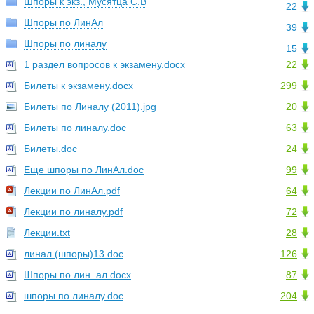
Шпоры к экз., Мусятца С.В
22
Шпоры по ЛинАл
39
Шпоры по линалу
15
1 раздел вопросов к экзамену.docx
22
Билеты к экзамену.docx
299
Билеты по Линалу (2011).jpg
20
Билеты по линалу.doc
63
Билеты.doc
24
Еще шпоры по ЛинАл.doc
99
Лекции по ЛинАл.pdf
64
Лекции по линалу.pdf
72
Лекции.txt
28
линал (шпоры)13.doc
126
Шпоры по лин. ал.docx
87
шпоры по линалу.doc
204