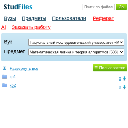
Вузы
Предметы
Пользователи
Реферат
AI
Заказать работу
Вуз
Предмет
☰ Пользователи
Развернуть все
кр1
0
кр2
0