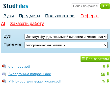
Вузы
Предметы
Пользователи
Реферат
AI
Заказать работу
Вуз
Предмет
☰ Пользователи
gfp-model.pdf
8
Биоорганика вопросы.doc
50
УП- Биоорганическая химия.pdf
75