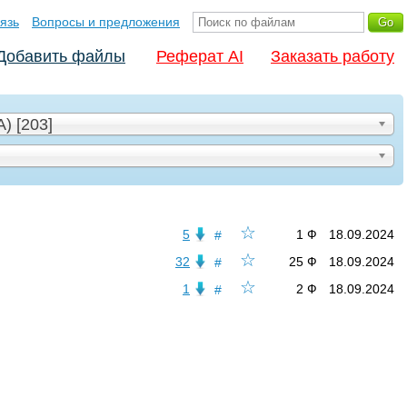
язь
Вопросы и предложения
Добавить файлы
Реферат AI
Заказать работу
) [203]
☆
5
1 Ф
18.09.2024
#
☆
32
25 Ф
18.09.2024
#
☆
1
2 Ф
18.09.2024
#