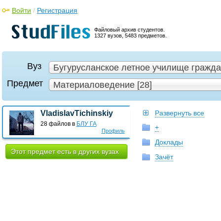
Войти
/
Регистрация
Файловый архив студентов.
1327 вузов, 5483 предметов.
Вуз
Бугурусланское летное училище гражда
Предмет
Материаловедение [28]
VladislavTichinskiy
Развернуть все
28 файлов в
БЛУ ГА
+
Профиль
Доклады
Этот предмет есть в других вузах
Зачёт