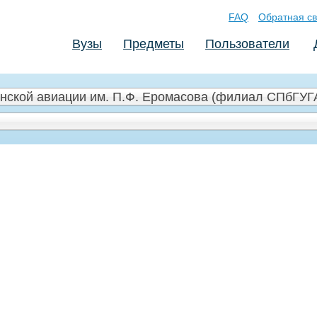
FAQ
Обратная св
Вузы
Предметы
Пользователи
нской авиации им. П.Ф. Еромасова (филиал СПбГУГА