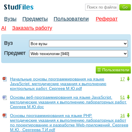
Вузы
Предметы
Пользователи
Реферат
AI
Заказать работу
Вуз
Предмет
☰ Пользователи
Начальные основы программирования на языке
17
JavaScript. методические указания к выполнению
контрольных работ. Сергеев М.Ю.pdf
Основы веб-программирования на языке JavaScript.
51
методические указания к выполнению лабораторных работ.
Сергеев М.Ю.doc
Основы программирования на языке PHP.
16
методические указания к выполнению лабораторных работ
по проектированию и разработке Web-приложений. Сергеев
М.Ю., Сергеева Т.И.pdf