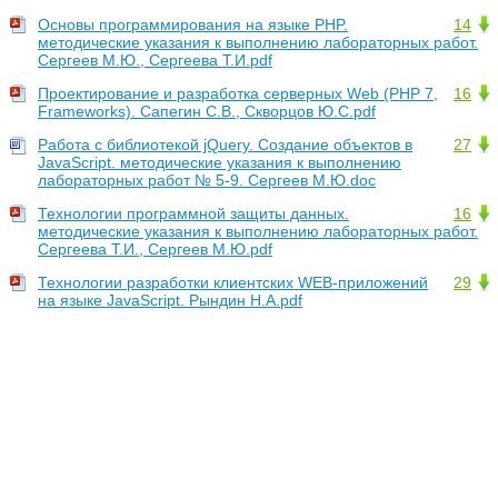
Основы программирования на языке PHP.
14
методические указания к выполнению лабораторных работ.
Сергеев М.Ю., Сергеева Т.И.pdf
Проектирование и разработка серверных Web (PHP 7,
16
Frameworks). Сапегин С.В., Скворцов Ю.С.pdf
Работа с библиотекой jQuery. Создание объектов в
27
JavaScript. методические указания к выполнению
лабораторных работ № 5-9. Сергеев М.Ю.doc
Технологии программной защиты данных.
16
методические указания к выполнению лабораторных работ.
Сергеева Т.И., Сергеев М.Ю.pdf
Технологии разработки клиентских WEB-приложений
29
на языке JavaScript. Рындин Н.А.pdf