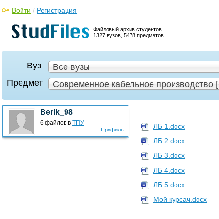
Войти
/
Регистрация
Файловый архив студентов.
1327 вузов, 5478 предметов.
Вуз
Все вузы
Предмет
Современное кабельное производство [
Berik_98
6 файлов в
ТПУ
ЛБ 1.docx
Профиль
ЛБ 2.docx
ЛБ 3.docx
ЛБ 4.docx
ЛБ 5.docx
Мой курсач.docx