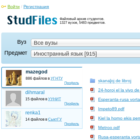
Войти
/
Регистрация
Файловый архив студентов.
1327 вузов, 5483 предметов.
Вуз
Все вузы
Предмет
Иностранный язык [915]
mazegod
886 файлов в
УГНТУ
skanaĵoj de libroj
Профиль
24-horoj el la vivo de
dihmaral
15 файлов в
УУНИТ
Esperanta-rusa vorta
Профиль
Impeto89.pdf
renka1
Kiel la homo ekis pen
14 файлов в
СыктГУ
Профиль
Metroo.pdf
Rusa-esperanta vort