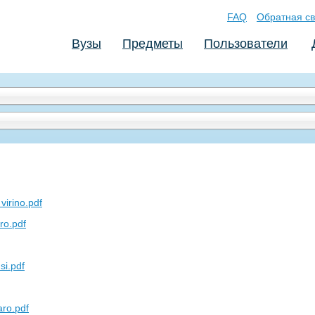
FAQ
Обратная св
Вузы
Предметы
Пользователи
 virino.pdf
ro.pdf
si.pdf
aro.pdf