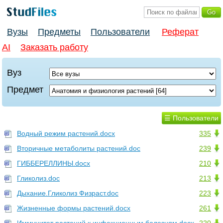
Вузы
Предметы
Пользователи
Реферат
AI
Заказать работу
Вуз
Предмет
☰ Пользователи
Водный режим растений.docx
335
Вторичные метаболиты растений.doc
239
ГИББЕРЕЛЛИНЫ.docx
210
Гликолиз.doc
213
Дыхание.Гликолиз Физраст.doc
223
Жизненные формы растений.docx
261