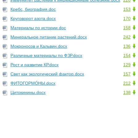
Иммунитет растений к инфекционным болезням.docx
220
Кребс, биография.doc
153
Круговорот азота.docx
170
Материалы по истории.doc
158
Минеральное питание растений.docx
242
Мокроносов и Кальвин.docx
136
Различные материалы по ФЗР.docx
154
Рост и развитие КР.docx
129
Свет как экологический фактор.docx
157
ФИТОГОРМО́НЫ.docx
212
Цитокинины.docx
138